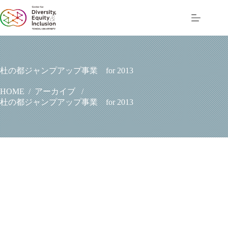
コ
ン
テ
ン
ツ
へ
ス
杜の都ジャンプアップ事業 for 2013
キ
ッ
アーカイブ
HOME
/
/
プ
杜の都ジャンプアップ事業 for 2013