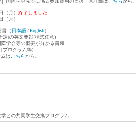
援］国際学会発表に係る参加費用の支援 ※詳細は
こちら
から
0日（月）
終了しました
1日（月）
請書（
日本語
/
English
）
予定)の英文要旨(様式任意)
国際学会等の概要が分かる書類
はプログラム等)
ォームは
こちら
から。
大学との共同学生交換プログラム