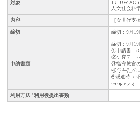
TU-UW AOS
対象
人文社会科
内容
［次世代支
締切
締切：9月1
締切：9月1
①申請書 (Goo
②研究テー
申請書類
③指導教官
④ 学生証の
➄派遣時（3
Googleフ
利用方法 / 利用後提出書類