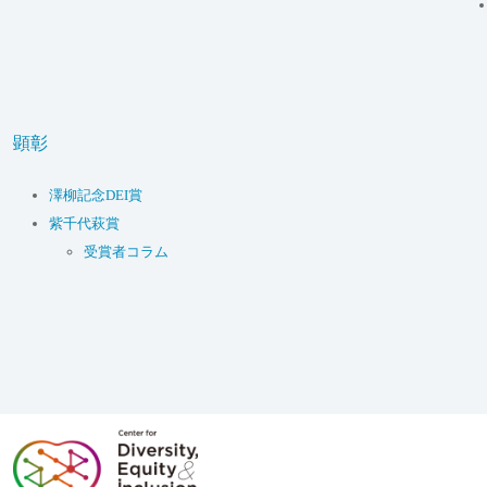
顕彰
澤柳記念DEI賞
紫千代萩賞
受賞者コラム