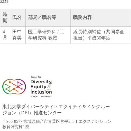
就任
時
氏名
部局／職名等
職務内容
期
4
田中
医工学研究科 / 工
総長特別補佐（共同参画
月
真美
学研究科 教授
担当）平成30年度
東北大学ダイバーシティ・エクイティ＆インクルー
ジョン（DEI）推進センター
〒980-8577 宮城県仙台市青葉区片平2-1-1 エクステンション
教育研究棟1階