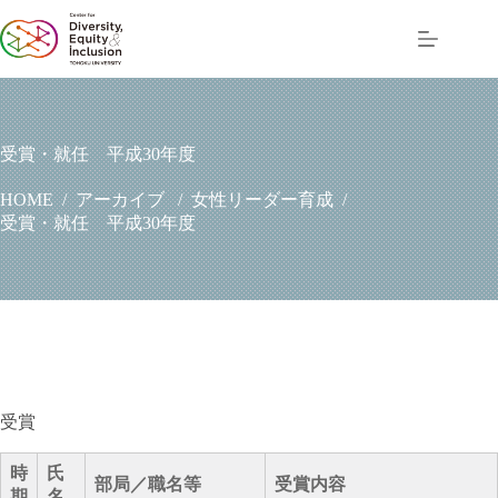
コ
ン
テ
ン
ツ
へ
ス
受賞・就任 平成30年度
キ
ッ
アーカイブ
女性リーダー育成
HOME
/
/
/
プ
受賞・就任 平成30年度
受賞
時
氏
部局／職名等
受賞内容
期
名