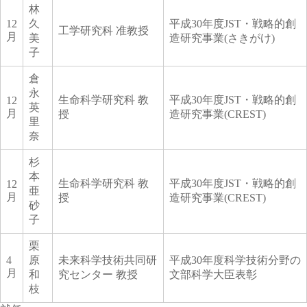
林
12
久
平成30年度JST・戦略的創
工学研究科 准教授
月
美
造研究事業(さきがけ)
子
倉
永
生命科学研究科 教
平成30年度JST・戦略的創
12
英
月
授
造研究事業(CREST)
里
奈
杉
本
生命科学研究科 教
平成30年度JST・戦略的創
12
亜
月
授
造研究事業(CREST)
砂
子
栗
4
原
未来科学技術共同研
平成30年度科学技術分野の
月
和
究センター 教授
文部科学大臣表彰
枝