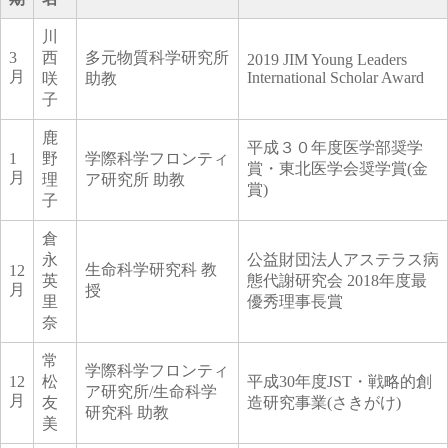
川
3
西
多元物質科学研究所
2019 JIM Young Leaders
月
International Scholar Award
咲
助教
子
鹿
平成３０年度医学部奨学
1
野
学際科学フロンティ
賞・東北医学会奨学賞(金
月
理
ア研究所 助教
賞)
子
倉
永
公益財団法人アステラス病
生命科学研究科 教
12
英
態代謝研究会 2018年度最
月
授
里
優秀理事長賞
奈
常
学際科学フロンティ
12
松
平成30年度JST・戦略的創
ア研究所/生命科学
月
友
造研究事業(さきがけ)
研究科 助教
美