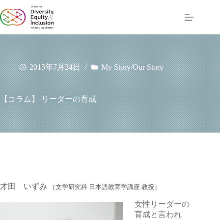
コ
ン
テ
ン
ツ
へ
ス
2015年7月24日
My Story/Our Story
キ
ッ
プ
【コラム】 リーダーの育成
才田 いずみ
［文学研究科 日本語教育学講座 教授］
女性リーダーの
育成と言われ