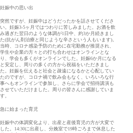
妊娠中の思い出
突然ですが、妊娠中はどうだったかを話させてくださ
い。妊娠3-5ヶ月ではつわりに苦しみました。お酒を飲
み過ぎた翌日のような体調が1日中、約3か月続きまし
た(抗がん剤治療と同じような辛さという人もいます)。
当時、コロナ感染予防のために在宅勤務が推奨され、
学生や企業の方々との打ち合わせはオンラインとな
り、学会も多くがオンラインでした。妊娠6か月になる
と安定し、周りの多くの方から祝福をいただきまし
た。妊娠を伝えると社会と疎遠になるかと心配してい
たのですが、コロナ禍で飲み会もなく、いろいろな行
事へもオンラインで参加し、さらに学会で招待講演も
させていただけました。周りの皆さんに感謝していま
す。
急に始まった育児
妊娠中の体調変化より、出産と産後育児の方が大変で
した。14:30に出産し、分娩室で19時ごろまで休息した