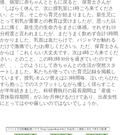
後、病室に赤ちゃんとともに戻ると、保育士さんが
「しばらく休んで、次に授乳室に1時ごろ来てくださ
い」と一言。そこから育児が始まりました。新生児に
とって初乳が重要との教育は受けましたが、思った以
上に痛く、新生児の生命力をまさに体感。それぞれ10
分程度と言われましたが、まだうまく飲めず合計1時間
かかりました。乳首は血だらけで、パジャマが触れる
だけで激痛でした(お察しください)。ただ、保育士さん
からは「これくらい大丈夫です。次は4時ごろ来てくだ
さい」とのこと、この時2時30分を過ぎていたのです
が、、、このようにして赤ちゃんとの生活が突然スタ
ートしました。私たちが使っていた育児記録を掲載し
ています。授乳-オムツ替えは2-3時間毎、泣いたらひた
すら抱っこでのスクワットしながら優しく揺らすこと
が半年続きました。科研費執行の延長期間は「産後・
育休取得期間」が2-3か月伸びるだけであり、出産女性
にとってはやや厳しいのではないでしょうか。