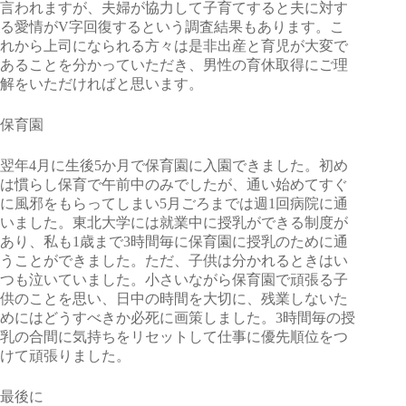
言われますが、夫婦が協力して子育てすると夫に対す
る愛情がV字回復するという調査結果もあります。こ
れから上司になられる方々は是非出産と育児が大変で
あることを分かっていただき、男性の育休取得にご理
解をいただければと思います。
保育園
翌年4月に生後5か月で保育園に入園できました。初め
は慣らし保育で午前中のみでしたが、通い始めてすぐ
に風邪をもらってしまい5月ごろまでは週1回病院に通
いました。東北大学には就業中に授乳ができる制度が
あり、私も1歳まで3時間毎に保育園に授乳のために通
うことができました。ただ、子供は分かれるときはい
つも泣いていました。小さいながら保育園で頑張る子
供のことを思い、日中の時間を大切に、残業しないた
めにはどうすべきか必死に画策しました。3時間毎の授
乳の合間に気持ちをリセットして仕事に優先順位をつ
けて頑張りました。
最後に