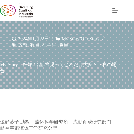
コ
ン
テ
ン
ツ
へ
2024年1月22日
My Story/Our Story
ス
広報
,
教員
,
在学生
,
職員
キ
ッ
プ
My Story – 妊娠-出産-育児ってどれだけ大変？？私の場
合
焼野藍子 助教 流体科学研究所 流動創成研究部門
航空宇宙流体工学研究分野