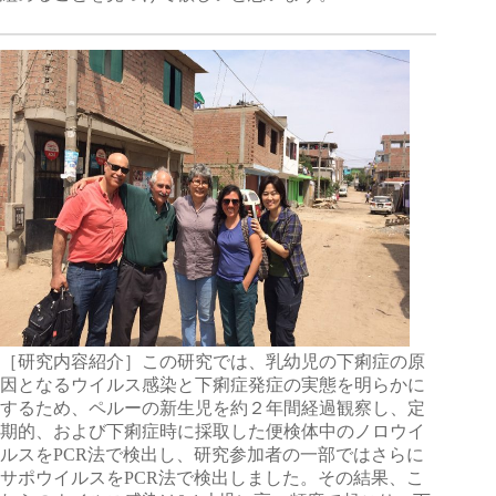
［研究内容紹介］この研究では、乳幼児の下痢症の原
因となるウイルス感染と下痢症発症の実態を明らかに
するため、ペルーの新生児を約２年間経過観察し、定
期的、および下痢症時に採取した便検体中のノロウイ
ルスをPCR法で検出し、研究参加者の一部ではさらに
サポウイルスをPCR法で検出しました。その結果、こ