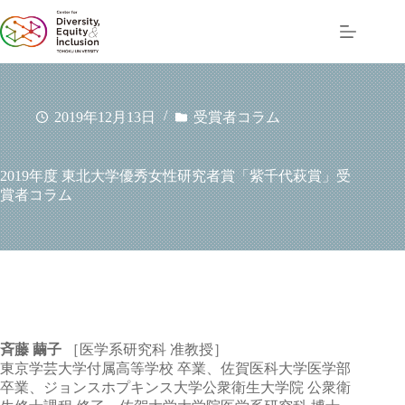
コ
ン
テ
ン
ツ
へ
2019年12月13日
受賞者コラム
ス
キ
ッ
2019年度 東北大学優秀女性研究者賞「紫千代萩賞」受
プ
賞者コラム
斉藤 繭子
［医学系研究科 准教授］
東京学芸大学付属高等学校 卒業、佐賀医科大学医学部
卒業、ジョンスホプキンス大学公衆衛生大学院 公衆衛