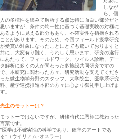
対象に
しなが
ら、個
人の多様性を鑑みて解析する点は特に面白い部分だと
思いますが、条件の均一性に基づく基礎実験の対極に
あるように見える部分もあり、不確実性を指摘される
ことがあります。そのため、今回フィールド疫学研究
が受賞の対象になったことにとても驚いておりますと
共に、大変有り難く、うれしく思います。研究の遂行
にあたって、フィールドワーク、ウイルス診断、デー
タ解析に多くの人が関わった多施設共同研究ですの
で、本研究に関わった方々、研究活動を支えてくださ
った微生物学分野のスタッフ、大学院生、医学系研究
科、産学連携推進本部の方々に心より御礼申し上げま
す。
先生のモットーは？
モットーではないですが、研修時代に恩師に教わった
言葉です。
”医学は不確実性の科学であり、確率のアートであ
る”（ウイリアム･オスラー）