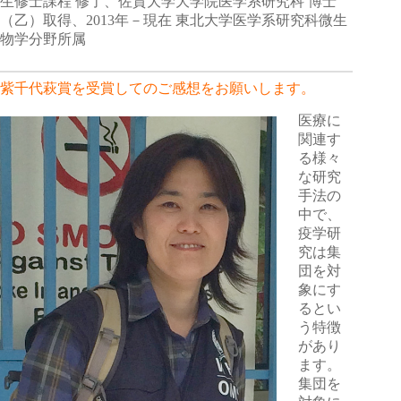
生修士課程 修了、佐賀大学大学院医学系研究科 博士
（乙）取得、2013年－現在 東北大学医学系研究科微生
物学分野所属
紫千代萩賞を受賞してのご感想をお願いします。
医療に
関連す
る様々
な研究
手法の
中で、
疫学研
究は集
団を対
象にす
るとい
う特徴
があり
ます。
集団を