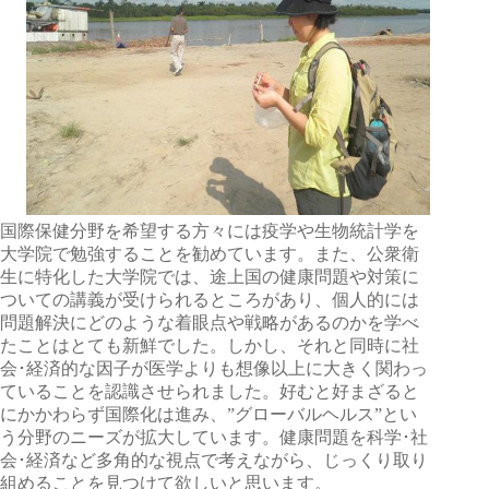
国際保健分野を希望する方々には疫学や生物統計学を
大学院で勉強することを勧めています。また、公衆衛
生に特化した大学院では、途上国の健康問題や対策に
ついての講義が受けられるところがあり、個人的には
問題解決にどのような着眼点や戦略があるのかを学べ
たことはとても新鮮でした。しかし、それと同時に社
会･経済的な因子が医学よりも想像以上に大きく関わっ
ていることを認識させられました。好むと好まざると
にかかわらず国際化は進み、”グローバルヘルス”とい
う分野のニーズが拡大しています。健康問題を科学･社
会･経済など多角的な視点で考えながら、じっくり取り
組めることを見つけて欲しいと思います。