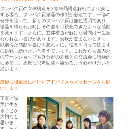
タンパク質の立体構造をX線結晶構造解析により決定
する場合、タンパク質結晶の作製が必須です。一部の
例外を除いて、多くのタンパク質は無色透明であり、
結晶を得られた時はその姿を可視化できたような感動
を覚えます。さらに、立体構造が解けた瞬間は一生忘
れられない喜びがあります。実験が進まないときも、
以前得た感動や喜びを忘れずに、信念を持って怯まず
に挑戦し続けたいと考えています。これからも国内外
のワークショップや異分野の方達との交流会に積極的
に参加し、柔軟な思考回路を組めるよう心がけたいと
思います。
最後に後輩達に向けたアドバイスやメッセージをお願
いします。
正直に誠
実に生き
ることが
大切だと
思いま
す。それ