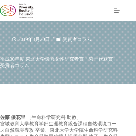
コ
ン
テ
ン
ツ
へ
2019年3月20日
受賞者コラム
ス
キ
ッ
平成30年度 東北大学優秀女性研究者賞「紫千代萩賞」
プ
受賞者コラム
佐藤 優花里
［生命科学研究科 助教］
宮城教育大学教育学部生涯教育総合課程自然環境コー
ス自然環境専攻 卒業、東北大学大学院生命科学研究科