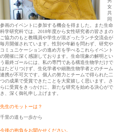
男
女
共
同
参画のイベントに参加する機会を得ました。また生命
科学研究科では、2018年度から女性研究者の皆さまの
ご協力のもと教職員や学生が混ざったランチ交流会が
毎月開催されています。性別や年齢を問わず、研究や
コミュニケーションの進め方を学べるこれらイベント
の開催に深く感謝しております。生命現象の解明とい
う最終ゴールには、私の専門である構造生物学だけで
はたどりつけず、生化学者や細胞生物学者とのチーム
連携が不可欠です。個人の努力とチームで得られた二
つの成果で受賞できたことを大変嬉しく思います。さ
らに受賞をきっかけに、新たな研究を始める決心がで
き、深く御礼申し上げます。
先生のモットーは？
千里の道も一歩から
今後の抱負をお聞かせください。