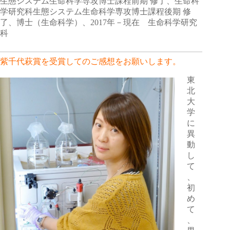
生態システム生命科学専攻博士課程前期 修了、生命科
学研究科生態システム生命科学専攻博士課程後期 修
了、博士（生命科学）、2017年－現在 生命科学研究
科
紫千代萩賞を受賞してのご感想をお願いします。
東
北
大
学
に
異
動
し
て
、
初
め
て
、