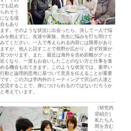
でも貶め
られそう
になる場
合もあり
ます。そのような状況に出会ったら、決して一人で悩
みを抱えずに、友達や家族、先生に悩みを打ち明けて
みてください。一人で考えられる内容には限界があり
ますが、他人と話すことで視野が広がり、必ず対策が
見つかります。また、最近は海外を含め距離がグッと
近くなり、一度もお会いしたことのない方と仕事を進
める機会も出てきます。このような状況では、素早い
行動と論理的思考に基づいて意見を伝えることが重要
です。この力は学内外のミーティングで沢山の人達と
交流することで、身につけられるのではないだろうか
と考えています。
［研究内
容紹介］
私たち人
間を含む