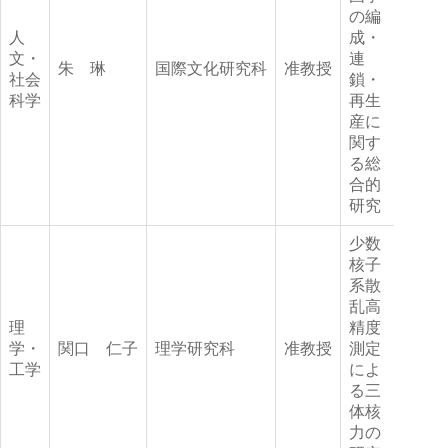
の編
人
成・
文・
連
朱 琳
国際文化研究科
准教授
社会
鎖・
科学
再生
産に
関す
る総
合的
研究
少数
核子
系散
乱高
理
精度
学・
関口 仁子
理学研究科
准教授
測定
工学
によ
る三
体核
力の