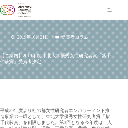
コ
ン
テ
ン
ツ
へ
2019年10月21日
受賞者コラム
ス
キ
ッ
【ご案内】2019年度 東北大学優秀女性研究者賞「紫千
プ
代萩賞」受賞者決定
平成29年度より杜の都女性研究者エンパワーメント推
進事業の一環として、東北大学優秀女性研究者賞「紫
千代萩賞」を創設しました。第3回となる今年度は、人