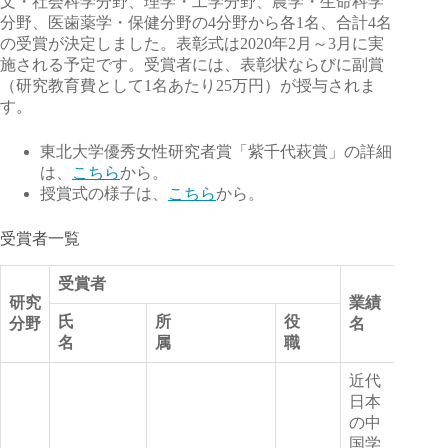
文・社会科学分野、理学・工学分野、農学・生命科学
分野、医歯薬学・保健分野の4分野から各1名、合計4名
の受賞が決定しました。表彰式は2020年2月～3月に実
施される予定です。受賞者には、表彰状ならびに副賞
（研究教育費として1名あたり25万円）が授与されま
す。
東北大学優秀女性研究者賞「紫千代萩賞」の詳細
は、
こちら
から。
授賞式の様子は、
こちら
から。
受賞者一覧
受賞者
研究
業績
氏
所
役
分野
名
名
属
職
近代
日本
の中
国学