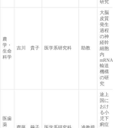
研究
大脳
皮質
発生
過程
の神
農
経幹
学・
吉川 貴子
医学系研究科
助教
細胞
生命
内
科学
mRNA
輸送
機構
の研
究
途上
国に
おけ
る小
医歯
児下
薬
痢症
齊藤 繭子
医学系研究科
准教授