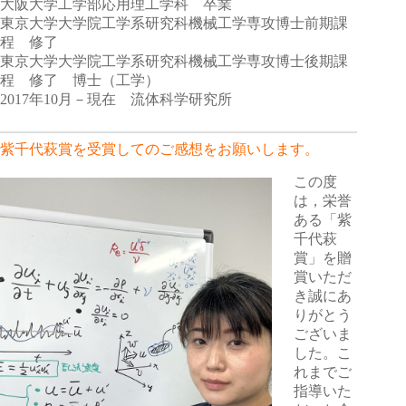
大阪大学工学部応用理工学科 卒業
東京大学大学院工学系研究科機械工学専攻博士前期課
程 修了
東京大学大学院工学系研究科機械工学専攻博士後期課
程 修了 博士（工学）
2017年10月－現在 流体科学研究所
紫千代萩賞を受賞してのご感想をお願いします。
この度
は，栄誉
ある「紫
千代萩
賞」を贈
賞いただ
き誠にあ
りがとう
ございま
した。こ
れまでご
指導いた