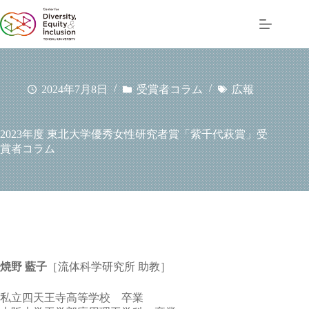
コ
ン
テ
ン
ツ
へ
2024年7月8日
受賞者コラム
広報
ス
キ
ッ
2023年度 東北大学優秀女性研究者賞「紫千代萩賞」受
プ
賞者コラム
焼野 藍子
［流体科学研究所 助教］
私立四天王寺高等学校 卒業