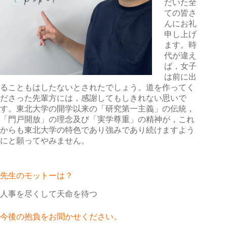
だいた全
ての皆さ
んにお礼
申し上げ
ます。時
代が違え
ば，女子
は前に出
ることもはしたないとされたでしょう。道を作ってく
ださった先輩方には，感謝してもしきれない思いで
す。東北大学の開学以来の「研究第一主義」の伝統，
「門戸開放」の理念及び「実学尊重」の精神が，これ
からも東北大学の特色であり強みであり続けますよう
にと願ってやみません。
先生のモットーは？
人事を尽くして天命を待つ
今後の抱負をお聞かせください。