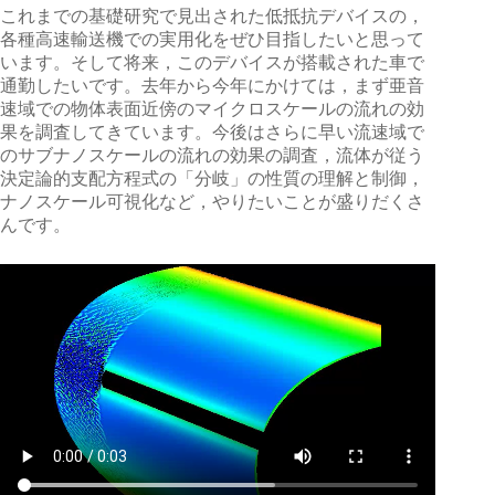
これまでの基礎研究で見出された低抵抗デバイスの，
各種高速輸送機での実用化をぜひ目指したいと思って
います。そして将来，このデバイスが搭載された車で
通勤したいです。去年から今年にかけては，まず亜音
速域での物体表面近傍のマイクロスケールの流れの効
果を調査してきています。今後はさらに早い流速域で
のサブナノスケールの流れの効果の調査，流体が従う
決定論的支配方程式の「分岐」の性質の理解と制御，
ナノスケール可視化など，やりたいことが盛りだくさ
んです。