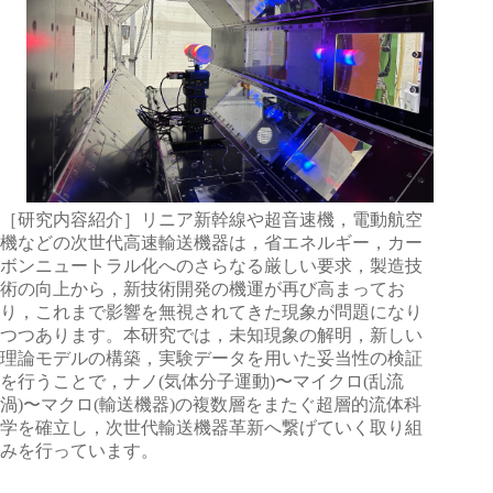
［研究内容紹介］リニア新幹線や超音速機，電動航空
機などの次世代高速輸送機器は，省エネルギー，カー
ボンニュートラル化へのさらなる厳しい要求，製造技
術の向上から，新技術開発の機運が再び高まってお
り，これまで影響を無視されてきた現象が問題になり
つつあります。本研究では，未知現象の解明，新しい
理論モデルの構築，実験データを用いた妥当性の検証
を行うことで，ナノ(気体分子運動)〜マイクロ(乱流
渦)〜マクロ(輸送機器)の複数層をまたぐ超層的流体科
学を確立し，次世代輸送機器革新へ繋げていく取り組
みを行っています。