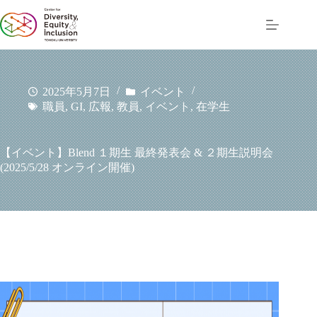
コ
ン
テ
ン
ツ
へ
2025年5月7日
イベント
ス
職員
,
GI
,
広報
,
教員
,
イベント
,
在学生
キ
ッ
プ
【イベント】Blend １期生 最終発表会 & ２期生説明会
(2025/5/28 オンライン開催)