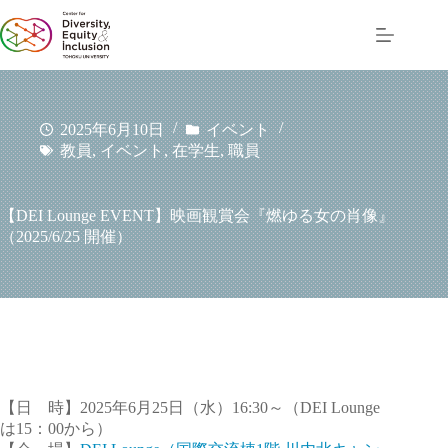
コ
ン
テ
ン
ツ
へ
2025年6月10日
イベント
ス
教員
,
イベント
,
在学生
,
職員
キ
ッ
プ
【DEI Lounge EVENT】映画観賞会『燃ゆる女の肖像』
（2025/6/25 開催）
【日 時】2025年6月25日（水）16:30～（DEI Lounge
は15：00から）