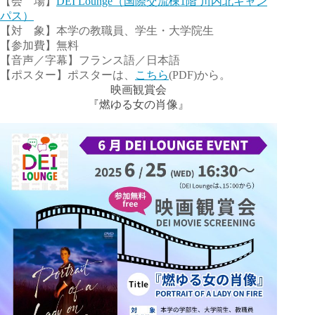
【会 場】
DEI Lounge（国際交流棟1階 川内北キャン
パス）
【対 象】本学の教職員、学生・大学院生
【参加費】無料
【音声／字幕】フランス語／日本語
【ポスター】ポスターは、
こちら
(PDF)から。
映画観賞会
『燃ゆる女の肖像』