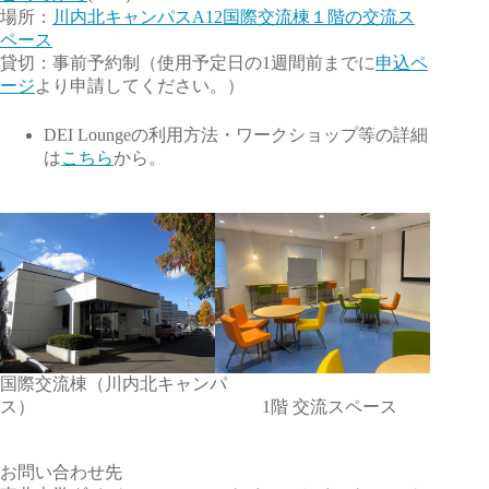
場所：
川内北キャンパスA12国際交流棟１階の交流ス
ペース
貸切：事前予約制（使用予定日の1週間前までに
申込ペ
ージ
より申請してください。）
DEI Loungeの利用方法・ワークショップ等の詳細
は
こちら
から。
国際交流棟（川内北キャンパ
ス） 1階 交流スペース
お問い合わせ先