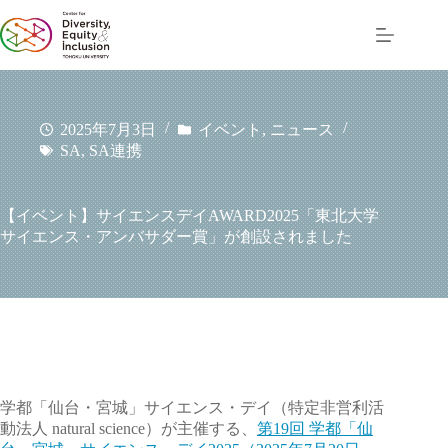
コ
ン
テ
ン
ツ
へ
2025年7月3日
イベント
,
ニュース
ス
SA
,
SA連携
キ
ッ
プ
【イベント】サイエンスデイAWARD2025「東北大学
サイエンス・アンバサダー賞」が創設されました
学都「仙台・宮城」サイエンス・デイ（特定非営利活
動法人 natural science）が主催する、
第19回 学都「仙