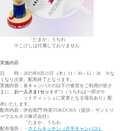
「たまか」うちわ
※こけしは付属しておりません
実施内容
日 時：2025年8月21日（木）11：30～12：30 ※な
くなり次第、配布終了となります。
実施内容：各キャンパスの以下の食堂をご利用の皆さ
まに、
お一人さま1セット
ずつ（うちわは一部ポケ
ットティッシュに変更となる場合あり）配
布いたします。
配布内容：伊右衛門 特茶TOKUCHA（提供：サントリ
ーウエルネス株式会社）
「たまか」うちわ
配布場所：・
さくらキッチン（片平キャンパス）