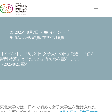
コ
ン
テ
ン
ツ
へ
2025年8月7日
イベント
ス
SA
,
広報
,
教員
,
在学生
,
職員
キ
ッ
プ
【イベント】「8月21日 女子大生の日」記念 「伊右
衛門 特茶」と「たまか」うちわを配布します
（2025/8/21 配布）
東北大学では、日本で初めて女子大学生を受け入れた