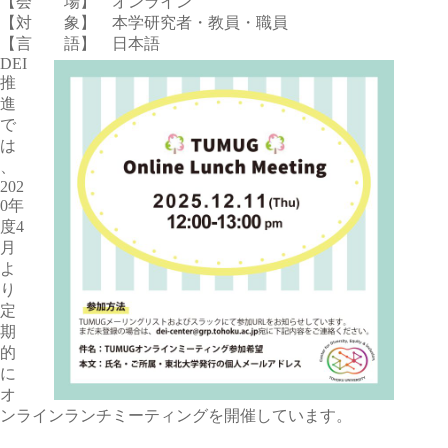
【会 場】 オンライン
【対 象】 本学研究者・教員・職員
【言 語】 日本語
DEI
推
進
で
は
、
202
0年
度4
月
よ
り
定
期
的
に
オ
ンラインランチミーティングを開催しています。