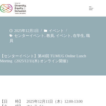
コ
ン
テ
ン
ツ
へ
2025年12月1日
イベント
ス
センターイベント
,
教員
,
イベント
,
在学生
,
職
キ
員
ッ
プ
【センターイベント】第40回 TUMUG Online Lunch
Meeting（2025/12/11(木) オンライン開催）
【日 時】 2025年12月11日（木）12:00-13:00