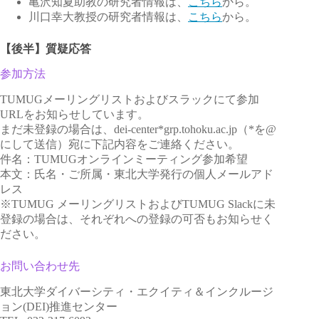
亀沢知夏助教の研究者情報は、
こちら
から。
川口幸大教授の研究者情報は、
こちら
から。
【後半】質疑応答
参加方法
TUMUGメーリングリストおよびスラックにて参加
URLをお知らせしています。
まだ未登録の場合は、dei-center*grp.tohoku.ac.jp（*を@
にして送信）宛に下記内容をご連絡ください。
件名：TUMUGオンラインミーティング参加希望
本文：氏名・ご所属・東北大学発行の個人メールアド
レス
※TUMUG メーリングリストおよびTUMUG Slackに未
登録の場合は、それぞれへの登録の可否もお知らせく
ださい。
お問い合わせ先
東北大学ダイバーシティ・エクイティ＆インクルージ
ョン(DEI)推進センター