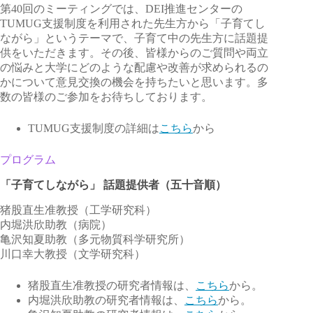
第40回のミーティングでは、DEI推進センターの
TUMUG支援制度を利用された先生方から「子育てし
ながら」というテーマで、子育て中の先生方に話題提
供をいただきます。その後、皆様からのご質問や両立
の悩みと大学にどのような配慮や改善が求められるの
かについて意見交換の機会を持ちたいと思います。多
数の皆様のご参加をお待ちしております。
TUMUG支援制度の詳細は
こちら
から
プログラム
「子育てしながら」 話題提供者（五十音順）
猪股直生准教授（工学研究科）
内堀洪欣助教（病院）
亀沢知夏助教（多元物質科学研究所）
川口幸大教授（文学研究科）
猪股直生准教授の研究者情報は、
こちら
から。
内堀洪欣助教の研究者情報は、
こちら
から。