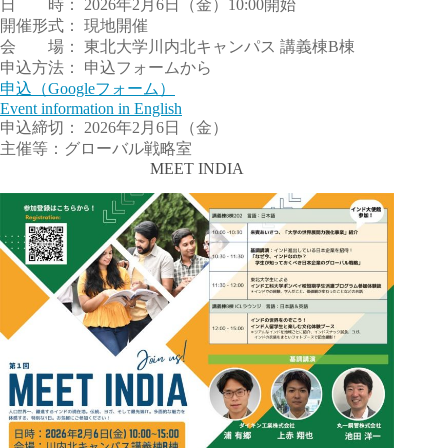
日 時： 2026年2月6日（金）10:00開始
開催形式： 現地開催
会 場： 東北大学川内北キャンパス 講義棟B棟
申込方法： 申込フォームから
申込（Googleフォーム）
Event information in English
申込締切： 2026年2月6日（金）
主催等：グローバル戦略室
MEET INDIA