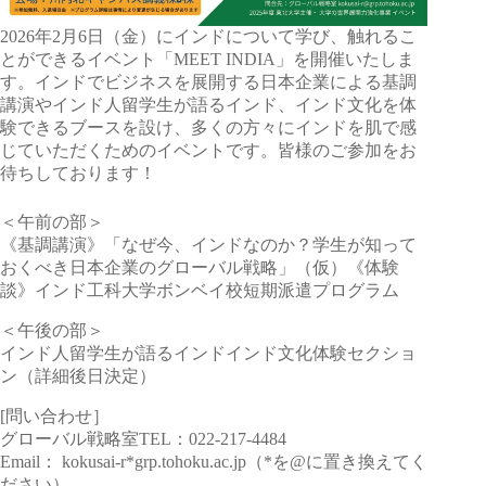
2026年2月6日（金）にインドについて学び、触れるこ
とができるイベント「MEET INDIA」を開催いたしま
す。インドでビジネスを展開する日本企業による基調
講演やインド人留学生が語るインド、インド文化を体
験できるブースを設け、多くの方々にインドを肌で感
じていただくためのイベントです。皆様のご参加をお
待ちしております！
＜午前の部＞
《基調講演》「なぜ今、インドなのか？学生が知って
おくべき日本企業のグローバル戦略」（仮）《体験
談》インド工科大学ボンベイ校短期派遣プログラム
＜午後の部＞
インド人留学生が語るインドインド文化体験セクショ
ン（詳細後日決定）
[問い合わせ］
グローバル戦略室TEL：022-217-4484
Email： kokusai-r*grp.tohoku.ac.jp（*を@に置き換えてく
ださい）