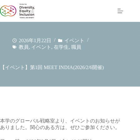
コ
ン
テ
ン
ツ
へ
2026年1月22日
イベント
ス
教員
,
イベント
,
在学生
,
職員
キ
ッ
プ
【イベント】第1回 MEET INDIA(2026/2/6開催)
本学のグローバル戦略室より、イベントのお知らせが
ありました。関心のある方は、ぜひご参加ください。