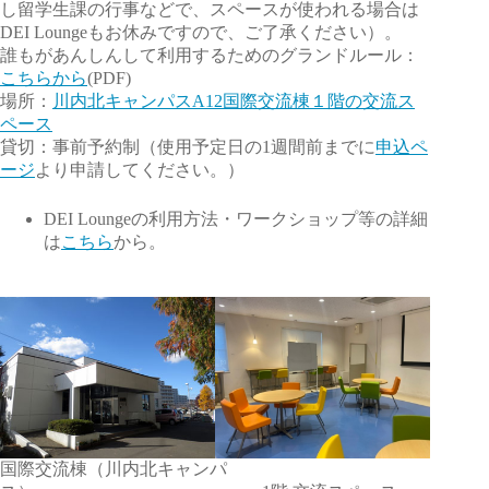
し留学生課の行事などで、スペースが使われる場合は
DEI Loungeもお休みですので、ご了承ください）。
誰もがあんしんして利用するためのグランドルール：
こちらから
(PDF)
場所：
川内北キャンパスA12国際交流棟１階の交流ス
ペース
貸切：事前予約制（使用予定日の1週間前までに
申込ペ
ージ
より申請してください。）
DEI Loungeの利用方法・ワークショップ等の詳細
は
こちら
から。
国際交流棟（川内北キャンパ