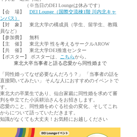
（※当日のDEI Loungeは休みです）
【会 場】
DEI Lounge（国際交流棟1階 川内北キャ
ンパス）
【対 象】 東北大学の構成員（学生、留学生、教職
員など）
【参加費】 無料
【主 催】 東北大学 性を考えるサークルAROW
【共 催】 東北大学DEI推進センター
【ポスター】 ポスターは、
こちら
から。
東北大卒当事者と語る恋愛から同性婚まで
「同性婚ってなぜ必要なんだろう？」 「当事者の話を
直接聞いてみたい」 そんな人におすすめのイベントで
す。
東北大の卒業生であり、仙台家裁に同性婚を求めて審
判を申立てた小浜耕治さんをお招きします。
恋愛のこと、同性婚をめぐる社会の変化、そしてこれ
からについて語っていただきます。
知識がなくても大丈夫！お気軽にお越しください