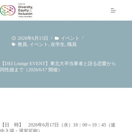
コ
ン
テ
ン
ツ
へ
2026年6月15日
イベント
ス
教員
,
イベント
,
在学生
,
職員
キ
ッ
プ
【DEI Lounge EVENT】東北大卒当事者と語る恋愛から
同性婚まで（2026/6/17 開催）
【日 時】 2026年6月17日（水）18：00～19：45（途
中入場・退室可能）