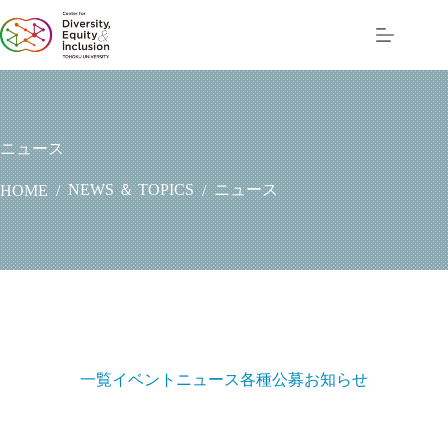
コ
ン
テ
ン
ツ
へ
ス
ニュース
キ
ッ
NEWS ＆ TOPICS
ニュース
HOME
/
/
プ
一覧
イベント
ニュース
各種公募
お知らせ