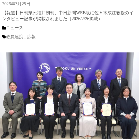
2026年3月25日
【報道】日刊県民福井朝刊、中日新聞WEB版に佐々木成江教授のイ
ンタビュー記事が掲載されました（2026/2/26掲載）
ニュース
教員連携
,
広報