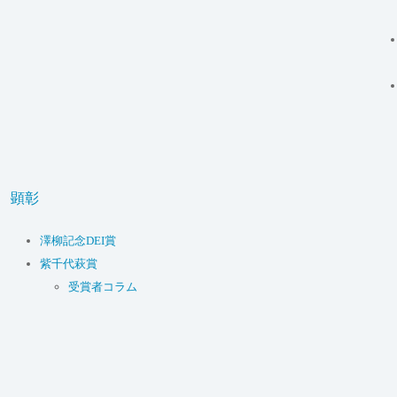
顕彰
澤柳記念DEI賞
紫千代萩賞
受賞者コラム