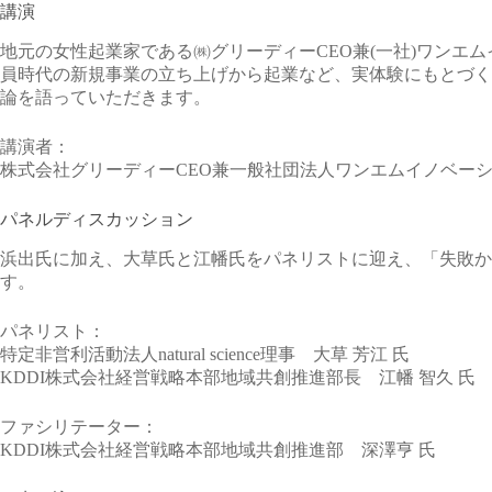
講演
地元の女性起業家である㈱グリーディーCEO兼(一社)ワンエ
員時代の新規事業の立ち上げから起業など、実体験にもとづく
論を語っていただきます。
講演者：
株式会社グリーディーCEO兼一般社団法人ワンエムイノベーシ
パネルディスカッション
浜出氏に加え、大草氏と江幡氏をパネリストに迎え、「失敗か
す。
パネリスト：
特定非営利活動法人natural science理事 大草 芳江 氏
KDDI株式会社経営戦略本部地域共創推進部長 江幡 智久 氏
ファシリテーター：
KDDI株式会社経営戦略本部地域共創推進部 深澤亨 氏