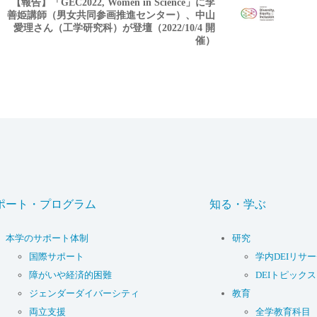
【報告】「GEC2022, Women in Science」に李
善姫講師（男女共同参画推進センター）、中山
愛理さん（工学研究科）が登壇（2022/10/4 開
催）
ポート・プログラム
知る・学ぶ
本学のサポート体制
研究
国際サポート
学内DEIリサ
障がいや経済的困難
DEIトピックス
ジェンダーダイバーシティ
教育
両立支援
全学教育科目