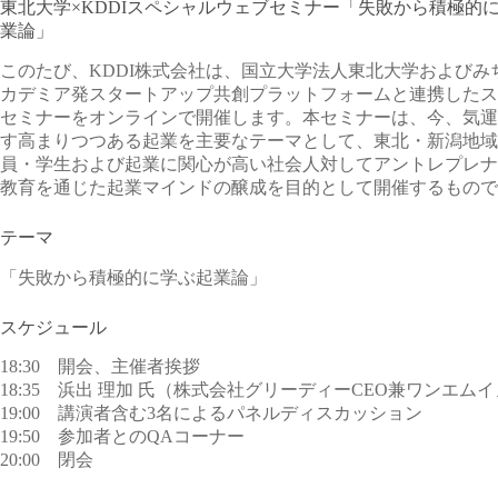
東北大学×KDDIスペシャルウェブセミナー「失敗から積極的
業論」
このたび、KDDI株式会社は、国立大学法人東北大学およびみ
カデミア発スタートアップ共創プラットフォームと連携したス
セミナーをオンラインで開催します。本セミナーは、今、気運
す高まりつつある起業を主要なテーマとして、東北・新潟地域
員・学生および起業に関心が高い社会人対してアントレプレナ
教育を通じた起業マインドの醸成を目的として開催するもので
テーマ
「失敗から積極的に学ぶ起業論」
スケジュール
18:30 開会、主催者挨拶
18:35 浜出 理加 氏（株式会社グリーディーCEO兼ワンエ
19:00 講演者含む3名によるパネルディスカッション
19:50 参加者とのQAコーナー
20:00 閉会