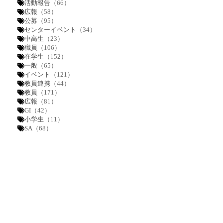
活動報告
（66）
広報
（58）
公募
（95）
センターイベント
（34）
中高生
（23）
職員
（106）
在学生
（152）
一般
（65）
イベント
（121）
教員連携
（44）
教員
（171）
広報
（81）
GI
（42）
小学生
（11）
SA
（68）