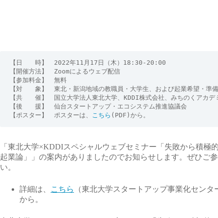
【日　　時】　2022年11月17日（木）18:30-20:00

【開催方法】　Zoomによるウェブ配信

【参加料金】　無料

【対　　象】　東北・新潟地域の教職員・大学生、および起業希望・準備
【共　　催】　国立大学法人東北大学、KDDI株式会社、みちのくアカデ
【後　　援】　仙台スタートアップ・エコシステム推進協議会

【ポスター】　ポスターは、
こちら
「東北大学×KDDIスペシャルウェブセミナー「失敗から積極
起業論」」の案内がありましたのでお知らせします。ぜひご参
い。
詳細は、
こちら
（東北大学スタートアップ事業化センター 
から。