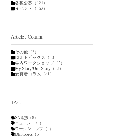
各種公募
（121）
イベント
（162）
Article / Column
その他
（3）
DEI トピックス
（10）
学内ワークショップ
（5）
My Story/Our Story
（13）
受賞者コラム
（41）
TAG
SA連携
（8）
ニュース
（23）
ワークショップ
（1）
DEI topics
（5）