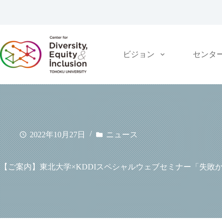
コ
ン
テ
ン
ツ
ビジョン
センタ
へ
ス
キ
ッ
プ
2022年10月27日
ニュース
【ご案内】東北大学×KDDIスペシャルウェブセミナー「失敗から積