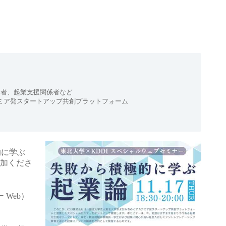
者、起業支援関係者など

ミア発スタートアップ共創プラットフォーム

的に学ぶ
加くださ
Web）