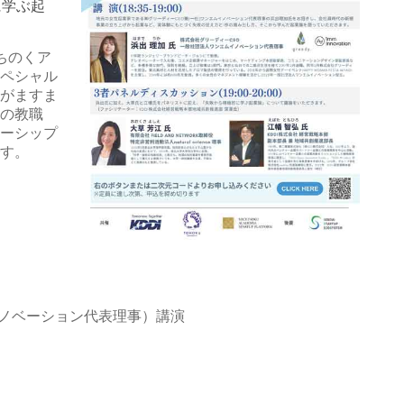
に学ぶ起
ちのくア
ペシャル
がますま
の教職
ーシップ
す。
ムイノベーション代表理事）講演