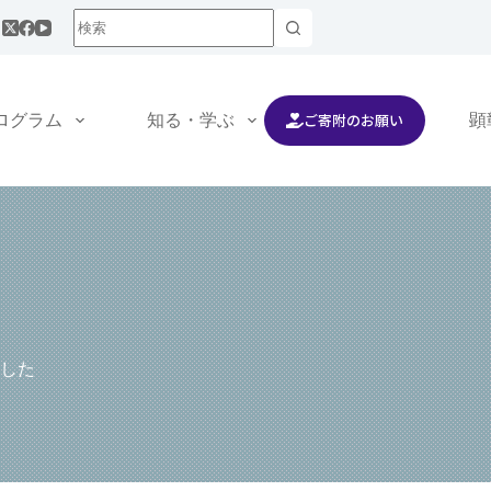
ご寄附のお願い
ログラム
知る・学ぶ
交流する
顕
した