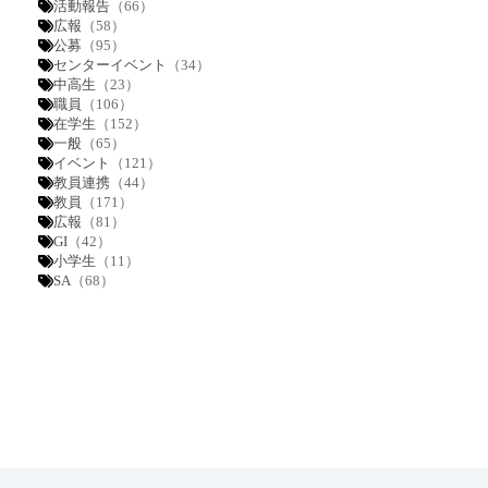
活動報告
（66）
広報
（58）
公募
（95）
センターイベント
（34）
中高生
（23）
職員
（106）
在学生
（152）
一般
（65）
イベント
（121）
教員連携
（44）
教員
（171）
広報
（81）
GI
（42）
小学生
（11）
SA
（68）