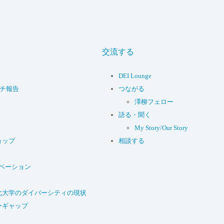
交流する
DEI Lounge
ーチ報告
つながる
澤柳フェロー
語る・聞く
My Story/Our Story
ョップ
相談する
ベーション
北大学のダイバーシティの現状
ーギャップ