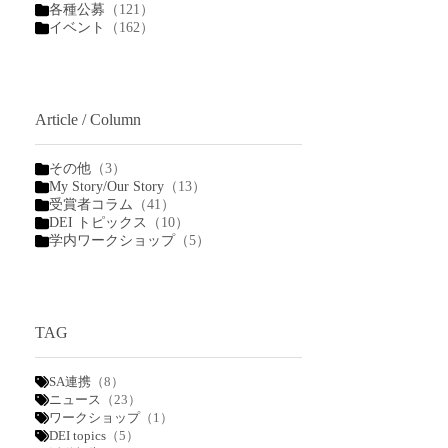
各種公募
（121）
イベント
（162）
Article / Column
その他
（3）
My Story/Our Story
（13）
受賞者コラム
（41）
DEI トピックス
（10）
学内ワークショップ
（5）
TAG
SA連携
（8）
ニュース
（23）
ワークショップ
（1）
DEI topics
（5）