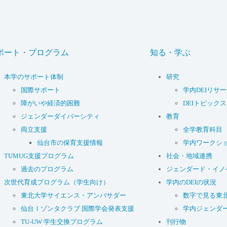
ポート・プログラム
知る・学ぶ
本学のサポート体制
研究
国際サポート
学内DEIリサ
障がいや経済的困難
DEIトピックス
ジェンダーダイバーシティ
教育
両立支援
全学教育科目
仙台市の保育支援情報
学内ワークシ
TUMUG支援プログラム
社会・地域連携
過去のプログラム
ジェンダード・イノ
次世代育成プログラム（学生向け）
学内のDEIの状況
東北大学サイエンス・アンバサダー
数字で見る東
仙台Ｉゾンタクラブ 国際学会発表支援
学内ジェンダ
TU-UW 学生交換プログラム
刊行物