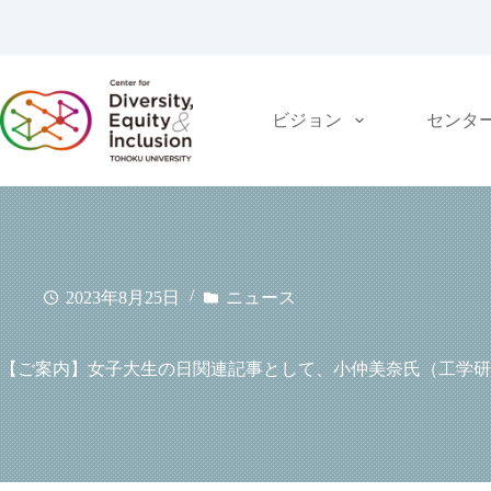
コ
ン
テ
ン
ツ
ビジョン
センタ
へ
ス
キ
ッ
プ
2023年8月25日
ニュース
【ご案内】女子大生の日関連記事として、小仲美奈氏（工学研