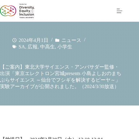
コ
ン
テ
ン
ツ
へ
2024年4月1日
ニュース
ス
SA
,
広報
,
中高生
,
小学生
キ
ッ
プ
【ご案内】東北大学サイエンス・アンバサダー監修・
出演「東京エレクトロン宮城presents 小島よしおのまち
ぶらサイエンス ～仙台でフシギを解決するピーヤ～」
実験アーカイブが公開されました。（2024/3/30放送）