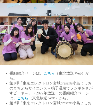
番組紹介ページは、
こちら
（東北放送 Web）か
ら。
第1弾「東京エレクトロン宮城presents小島よしお
のまちぶらサイエンス～鳴子温泉でフシギをさが
すピーヤ～」（2022年放送）の番組紹介ページ
は、
こちら
（東北放送 Web）から。
第2弾「東京エレクトロン宮城presents小島よしお