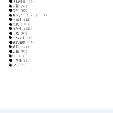
活動報告
（65）
広報
（57）
公募
（95）
センターイベント
（34）
中高生
（22）
職員
（106）
在学生
（152）
一般
（65）
イベント
（121）
教員連携
（44）
教員
（171）
広報
（81）
GI
（42）
小学生
（11）
SA
（67）