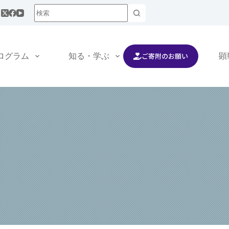
ご寄附のお願い
ログラム
知る・学ぶ
交流する
顕