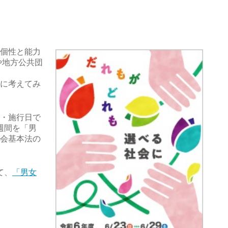
個性と能力
や地方公共団
に考えてみ
・施行日で
1週間を「男
会基本法の
て、
「男女