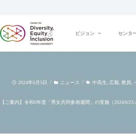
コ
ン
テ
ン
ツ
ビジョン
センタ
へ
ス
キ
ッ
プ
2024年6月5日
ニュース
中高生
,
広報
,
教員
,
【ご案内】令和6年度「男女共同参画週間」の実施（2024/6/23-