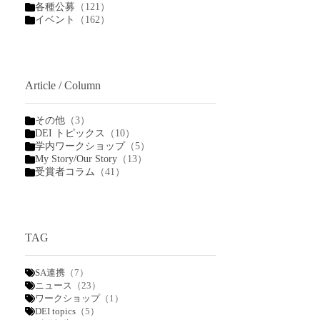
各種公募
（121）
イベント
（162）
Article / Column
その他
（3）
DEI トピックス
（10）
学内ワークショップ
（5）
My Story/Our Story
（13）
受賞者コラム
（41）
TAG
SA連携
（7）
ニュース
（23）
ワークショップ
（1）
DEI topics
（5）