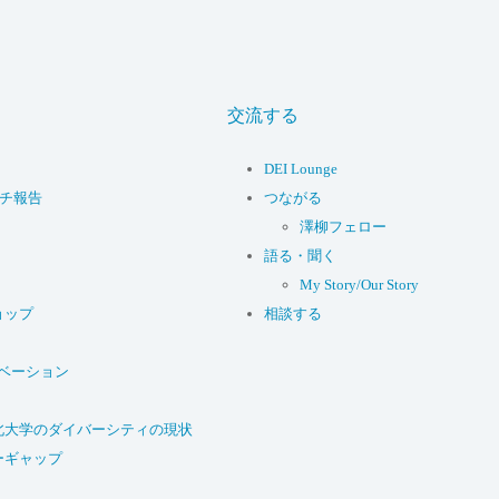
交流する
DEI Lounge
ーチ報告
つながる
澤柳フェロー
語る・聞く
My Story/Our Story
ョップ
相談する
ベーション
北大学のダイバーシティの現状
ーギャップ