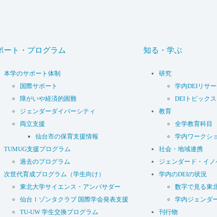
ポート・プログラム
知る・学ぶ
本学のサポート体制
研究
国際サポート
学内DEIリサ
障がいや経済的困難
DEIトピックス
ジェンダーダイバーシティ
教育
両立支援
全学教育科目
仙台市の保育支援情報
学内ワークシ
TUMUG支援プログラム
社会・地域連携
過去のプログラム
ジェンダード・イノ
次世代育成プログラム（学生向け）
学内のDEIの状況
東北大学サイエンス・アンバサダー
数字で見る東
仙台Ｉゾンタクラブ 国際学会発表支援
学内ジェンダ
TU-UW 学生交換プログラム
刊行物