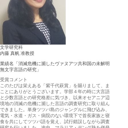
文学研究科
内藤 真帆 准教授
業績名「消滅危機に瀕したヴァヌアツ共和国の未解明
無文字言語の研究」
受賞コメント
このたびは栄えある「紫千代萩賞」を賜りまして、ま
ことにありがとうございます。学部４年の時に大言語
と少数言語との研究格差に気づき、以来オセアニア辺
境地の消滅の危機に瀕した言語の調査研究に取り組ん
できました。単身ツツバ島のジャングルに飛び込み、
電気・水道・ガス・病院のない環境下で首長家族と寝
食を共にしてツツバ語を覚え、試行錯誤しながら調査
研究を行いました。途中、マラリア・デング熱を併発