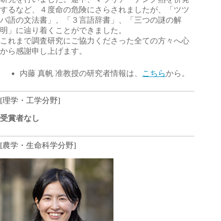
するなど、４度命の危険にさらされましたが、「ツツ
バ語の文法書」、「３言語辞書」、「三つの謎の解
明」に辿り着くことができました。
これまで調査研究にご協力くださった全ての方々へ心
から感謝申し上げます。
内藤 真帆 准教授の研究者情報は、
こちら
から。
[理学・工学分野]
受賞者なし
[農学・生命科学分野]