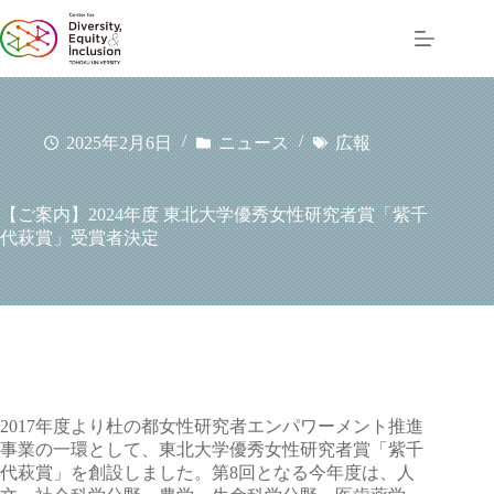
コ
ン
テ
ン
ツ
へ
2025年2月6日
ニュース
広報
ス
キ
ッ
【ご案内】2024年度 東北大学優秀女性研究者賞「紫千
プ
代萩賞」受賞者決定
2017年度より杜の都女性研究者エンパワーメント推進
事業の一環として、東北大学優秀女性研究者賞「紫千
代萩賞」を創設しました。第8回となる今年度は、人