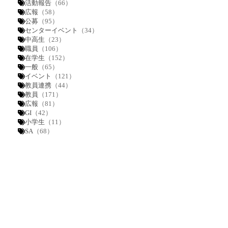
活動報告
（66）
広報
（58）
公募
（95）
センターイベント
（34）
中高生
（23）
職員
（106）
在学生
（152）
一般
（65）
イベント
（121）
教員連携
（44）
教員
（171）
広報
（81）
GI
（42）
小学生
（11）
SA
（68）