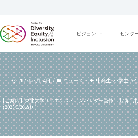
コ
ン
テ
ン
ツ
ビジョン
センタ
へ
ス
キ
ッ
プ
2025年3月14日
ニュース
中高生
,
小学生
,
SA
【ご案内】東北大学サイエンス・アンバサダー監修・出演「東京エ
（2025/3/20放送）