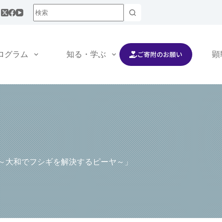
ご寄附のお願い
ログラム
知る・学ぶ
交流する
顕
ス ～大和でフシギを解決するピーヤ～」