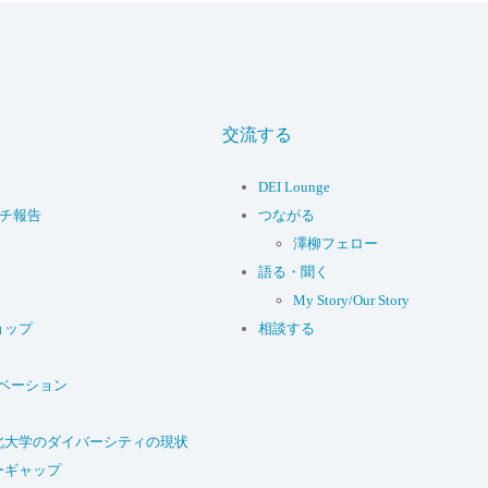
交流する
DEI Lounge
ーチ報告
つながる
澤柳フェロー
語る・聞く
My Story/Our Story
ョップ
相談する
ベーション
北大学のダイバーシティの現状
ーギャップ