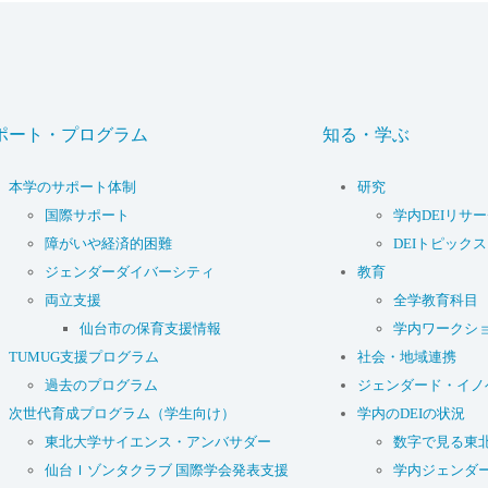
ポート・プログラム
知る・学ぶ
本学のサポート体制
研究
国際サポート
学内DEIリサ
障がいや経済的困難
DEIトピックス
ジェンダーダイバーシティ
教育
両立支援
全学教育科目
仙台市の保育支援情報
学内ワークシ
TUMUG支援プログラム
社会・地域連携
過去のプログラム
ジェンダード・イノ
次世代育成プログラム（学生向け）
学内のDEIの状況
東北大学サイエンス・アンバサダー
数字で見る東
仙台Ｉゾンタクラブ 国際学会発表支援
学内ジェンダ