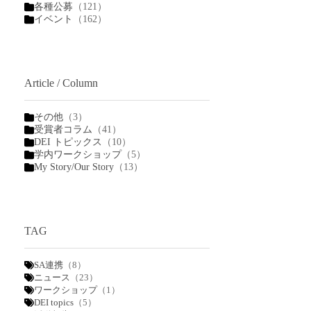
各種公募
（121）
イベント
（162）
Article / Column
その他
（3）
受賞者コラム
（41）
DEI トピックス
（10）
学内ワークショップ
（5）
My Story/Our Story
（13）
TAG
SA連携
（8）
ニュース
（23）
ワークショップ
（1）
DEI topics
（5）