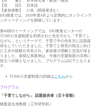
【対 象】 本学研究者・教員・職員
【言 語】 日本語
【参加者数】 21名（関係者含む）
DEI推進では、2020年度4月より定期的にオンラインラ
ンチミーティングを開催しています。
第40回のミーティングでは、DEI推進センターの
TUMUG支援制度を利用された先生方から「子育てし
ながら」というテーマで、子育て中の先生方に話題提
供をしていただきました。子育てと研究の両立に向け
た工夫や経験が共有され、参加者の理解と交流が深ま
りました。多様な実践例は、今後の支援制度の活用に
役立つ示唆となりました。プログラムは以下となりま
す。
TUMUG支援制度の詳細は
こちら
から
プログラム
「子育てしながら」 話題提供者（五十音順）
猪股直生准教授（工学研究科）