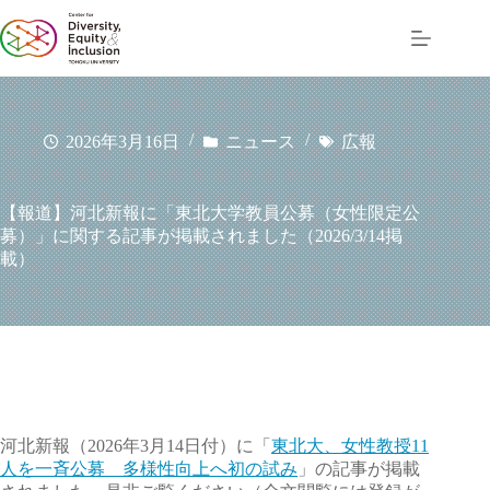
コ
ン
テ
ン
ツ
へ
2026年3月16日
ニュース
広報
ス
キ
ッ
【報道】河北新報に「東北大学教員公募（女性限定公
プ
募）」に関する記事が掲載されました（2026/3/14掲
載）
河北新報（2026年3月14日付）に「
東北大、女性教授11
人を一斉公募 多様性向上へ初の試み
」の記事が掲載