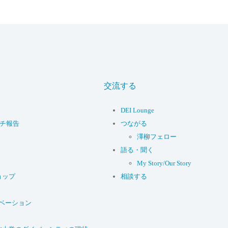
交流する
DEI Lounge
ーチ報告
つながる
澤柳フェロー
語る・聞く
My Story/Our Story
ョップ
相談する
ベーション