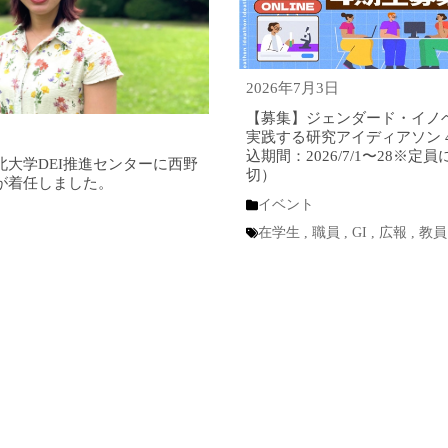
2026年7月3日
【募集】ジェンダード・イノ
実践する研究アイディアソン 
込期間：2026/7/1〜28※定
北大学DEI推進センターに西野
切）
が着任しました。
イベント
在学生
,
職員
,
GI
,
広報
,
教員