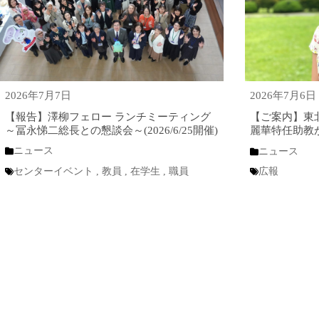
2026年7月7日
2026年7月6日
【報告】澤柳フェロー ランチミーティング
【ご案内】東
～冨永悌二総長との懇談会～(2026/6/25開催)
麗華特任助教
ニュース
ニュース
センターイベント
,
教員
,
在学生
,
職員
広報