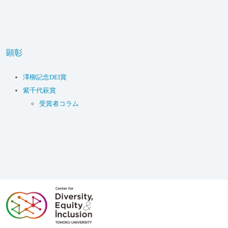
顕彰
澤柳記念DEI賞
紫千代萩賞
受賞者コラム