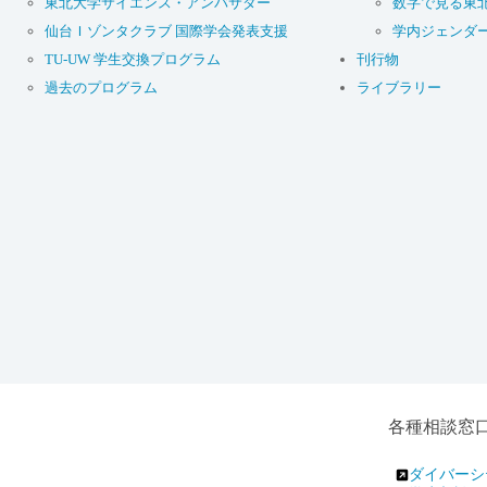
東北大学サイエンス・アンバサダー
数字で見る東
仙台Ｉゾンタクラブ 国際学会発表支援
学内ジェンダ
TU-UW 学生交換プログラム
刊行物
過去のプログラム
ライブラリー
各種相談窓
ダイバーシ