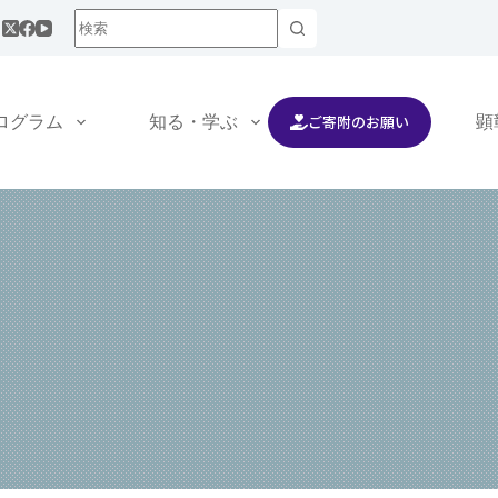
ご寄附のお願い
ログラム
知る・学ぶ
交流する
顕