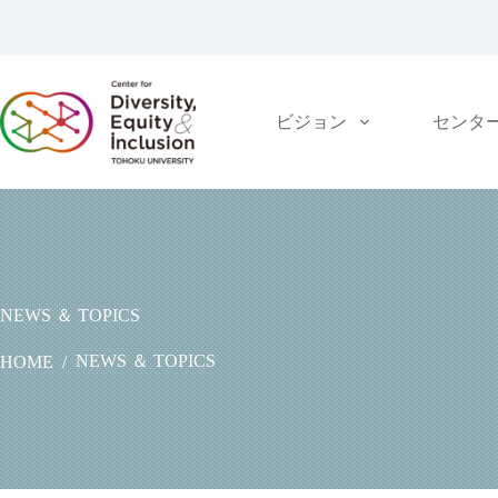
コ
ン
テ
ン
ツ
ビジョン
センタ
へ
ス
キ
ッ
プ
NEWS ＆ TOPICS
NEWS ＆ TOPICS
HOME
/