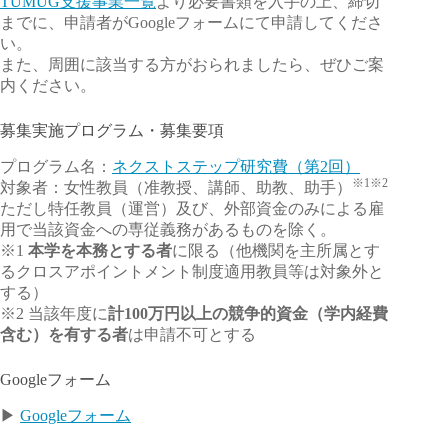
TUMUG支援事業一覧
より必要書類を入手の上、締切
までに、申請者がGoogleフォームにて申請してくださ
い。
また、周囲に該当する方がおられましたら、ぜひご案
内ください。
募集実施プログラム・募集要項
プログラム名：
ネクストステップ研究費（第2回）
※1※2
対象者：女性教員（准教授、講師、助教、助手）
ただし特任教員（運営）及び、外部資金のみによる雇
用で当該資金への専従義務があるものを除く。
※1
本学を本務とする者
に限る（他機関を主所属とす
るクロスアポイントメント制度適用教員等は対象外と
する）
※2 当該年度に
計100万円以上の競争的資金（学内経費
含む）を有する者
は申請不可とする
Googleフォーム
▶
Googleフォーム