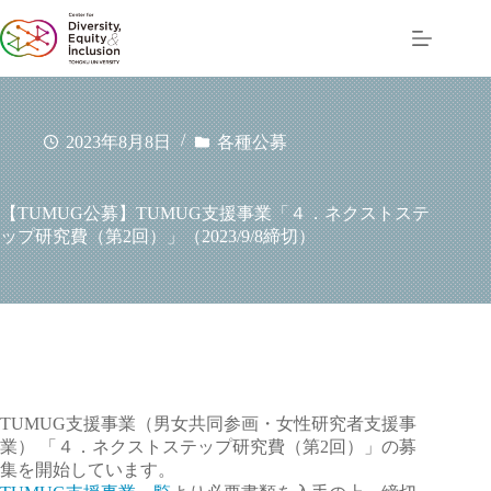
コ
ン
テ
ン
ツ
へ
2023年8月8日
各種公募
ス
キ
ッ
【TUMUG公募】TUMUG支援事業「４．ネクストステ
プ
ップ研究費（第2回）」（2023/9/8締切）
TUMUG支援事業（男女共同参画・女性研究者支援事
業） 「４．ネクストステップ研究費（第2回）」の募
集を開始しています。