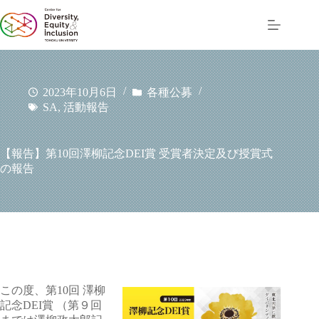
コ
ン
テ
ン
ツ
へ
2023年10月6日
各種公募
ス
SA
,
活動報告
キ
ッ
プ
【報告】第10回澤柳記念DEI賞 受賞者決定及び授賞式
の報告
この度、第10回 澤柳
記念DEI賞 （第９回