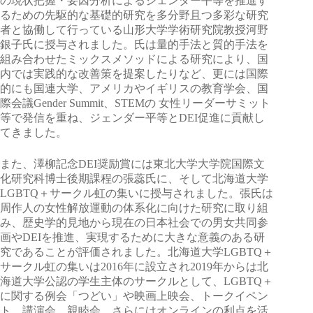
の現状把握・要因分析によるジェンダー平等を推進す
るための先駆的な基礎的研究を多分野且つ多彩な研究
者と協働して行っている山形大学学術研究院教授河野
銀子氏に授与されました。氏は量的手法と質的手法を
組み合わせたミックスメソッドによる研究により、国
内では実践的な改善策を提案したりなど、更には国際
的にも国連大学、アメリカやイギリスの教育学会、国
際会議Gender Summit、STEMの 女性リーダーサミット
等で発信を重ね、ジェンダー平等とDEI促進に貢献し
てきました。
また、澤柳記念DEI奨励賞には東北大学大学院国際文
化研究科博士後期課程の張蕊氏に、そして北海道大学
LGBTQ＋サークル虹の集いに授与されました。張氏は
周作人の女性解放運動の体系化に向けた研究に取り組
み、歴史学的見地から現在の日本社会での男女共同参
画やDEIを推進、実現するために大きな意義のある研
究であることが評価されました。北海道大学LGBTQ＋
サークル虹の集いは2016年に設立され2019年からは北
海道大学公認の学生主体のサークルとして、LGBTQ＋
に関する例会「つどい」や映画上映会、トークイペン
ト、講演会、親睦会、さらにはオンラインの利点を活