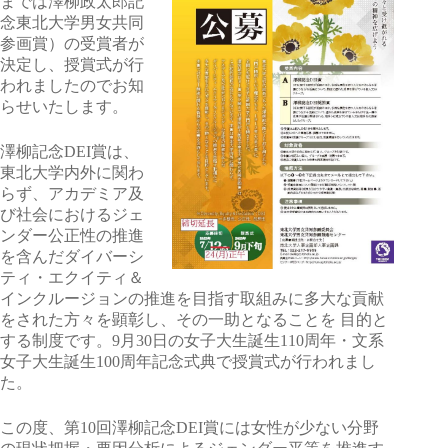
までは澤柳政太郎記
念東北大学男女共同
参画賞）の受賞者が
決定し、授賞式が行
われましたのでお知
らせいたします。
澤柳記念DEI賞は、
東北大学内外に関わ
らず、アカデミア及
び社会におけるジェ
ンダー公正性の推進
を含んだダイバーシ
ティ・エクイティ＆
インクルージョンの推進を目指す取組みに多大な貢献
をされた方々を顕彰し、その一助となることを 目的と
する制度です。9月30日の女子大生誕生110周年・文系
女子大生誕生100周年記念式典で授賞式が行われまし
た。
この度、第10回澤柳記念DEI賞には女性が少ない分野