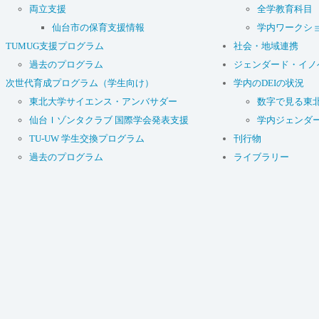
両立支援
全学教育科目
仙台市の保育支援情報
学内ワークシ
TUMUG支援プログラム
社会・地域連携
過去のプログラム
ジェンダード・イノ
次世代育成プログラム（学生向け）
学内のDEIの状況
東北大学サイエンス・アンバサダー
数字で見る東
仙台Ｉゾンタクラブ 国際学会発表支援
学内ジェンダ
TU-UW 学生交換プログラム
刊行物
過去のプログラム
ライブラリー