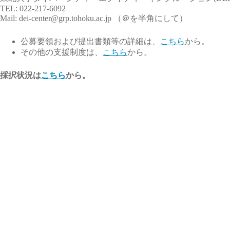
TEL: 022-217-6092
Mail: dei-center@grp.tohoku.
ac.jp （＠を半角にして）
公募要領および提出書類等の詳細は、
こちら
から。
その他の支援制度は、
こちら
から。
採択状況は
こちら
から。