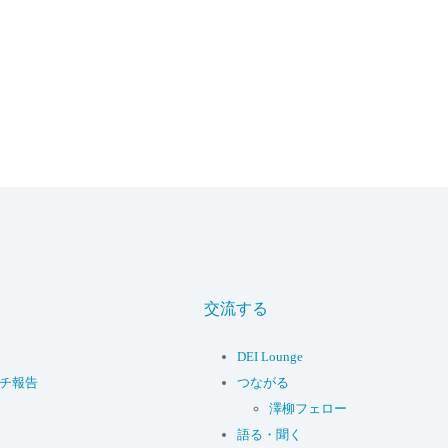
交流する
DEI Lounge
ーチ報告
つながる
澤柳フェロー
語る・聞く