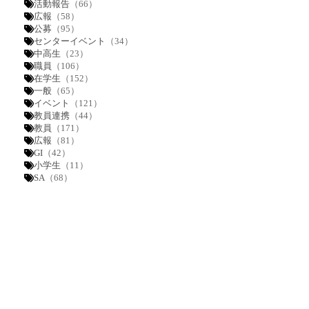
活動報告
（66）
広報
（58）
公募
（95）
センターイベント
（34）
中高生
（23）
職員
（106）
在学生
（152）
一般
（65）
イベント
（121）
教員連携
（44）
教員
（171）
広報
（81）
GI
（42）
小学生
（11）
SA
（68）