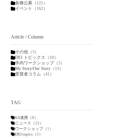
各種公募
（121）
イベント
（162）
Article / Column
その他
（3）
DEI トピックス
（10）
学内ワークショップ
（5）
My Story/Our Story
（13）
受賞者コラム
（41）
TAG
SA連携
（8）
ニュース
（23）
ワークショップ
（1）
DEI topics
（5）