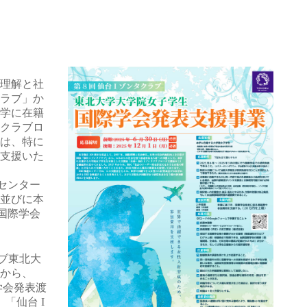
際理解と社
ラブ」か
学に在籍
クラブロ
は、特に
支援いた
センター
並びに本
国際学会
ラブ東北大
年から、
学会発表渡
「仙台 I