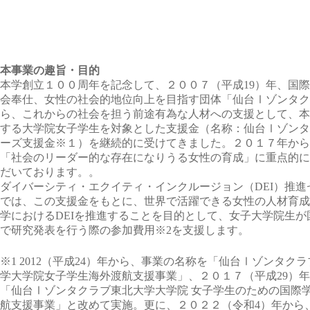
本事業の趣旨・目的
本学創立１００周年を記念して、２００７（平成19）年、国
会奉仕、女性の社会的地位向上を目指す団体「仙台Ⅰゾンタク
ら、これからの社会を担う前途有為な人材への支援として、本
する大学院女子学生を対象とした支援金（名称：仙台Ⅰゾンタ
ーズ支援金※１）を継続的に受けてきました。２０１７年から
「社会のリーダー的な存在になりうる女性の育成」に重点的に
だいております。。
ダイバーシティ・エクイティ・インクルージョン（DEI）推進
では、この支援金をもとに、世界で活躍できる女性の人材育成
学におけるDEIを推進することを目的として、女子大学院生が
で研究発表を行う際の参加費用※2を支援します。
※1 2012（平成24）年から、事業の名称を「仙台Ⅰゾンタク
学大学院女子学生海外渡航支援事業」、２０１７（平成29）
「仙台Ⅰゾンタクラブ東北大学大学院 女子学生のための国際
航支援事業」と改めて実施。更に、２０２２（令和4）年から、