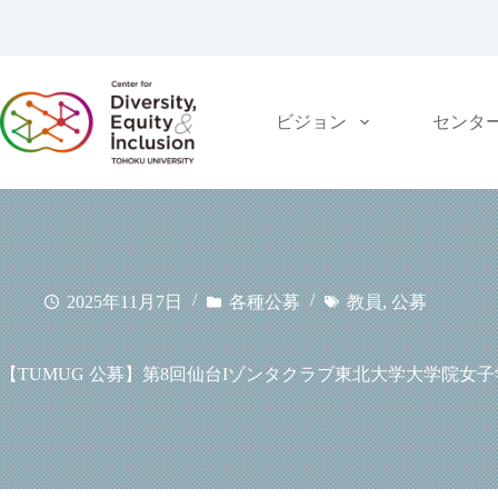
コ
ン
テ
ン
ツ
ビジョン
センタ
へ
ス
キ
ッ
プ
2025年11月7日
各種公募
教員
,
公募
【TUMUG 公募】第8回仙台Iゾンタクラブ東北大学大学院女子学