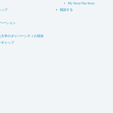
My Story/Our Story
ョップ
相談する
ベーション
北大学のダイバーシティの現状
ーギャップ