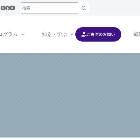
ご寄附のお願い
ログラム
知る・学ぶ
交流する
顕