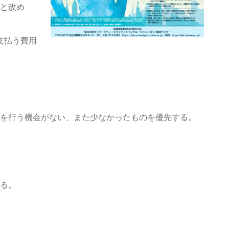
と改め
支払う費用
を行う機会がない、また少なかったものを優先する。
る。