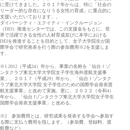
に受けてきました。２０１７年からは、特に「社会の
リーダー的な存在になりうる女性の育成」に重点的に
支援いただいております。。
ダイバーシティ・エクイティ・インクルージョン
（DEI）推進センターでは、この支援金をもとに、世
界で活躍できる女性の人材育成並びに本学における
DEIを推進することを目的として、女子大学院生が国
際学会で研究発表を行う際の参加費用※2を支援しま
す。
※1 2012（平成24）年から、事業の名称を「仙台Ⅰゾ
ンタクラブ東北大学大学院女子学生海外渡航支援事
業」、２０１７（平成29）年から、「仙台Ⅰゾンタク
ラブ東北大学大学院 女子学生のための国際学会発表渡
航支援事業」と改めて実施。更に、２０２２（令和4）
年から、「仙台 Iゾンタクラブ東北大学大学院女子学生
国際学会発表支援事業」と改める。
※2 参加費用とは、研究成果を発表する学会へ参加す
る際に支払う費用を指します。（参加費、登録料、渡
航費など）