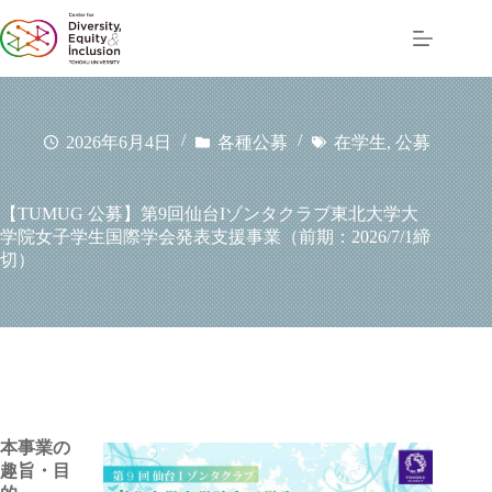
コ
ン
テ
ン
ツ
へ
2026年6月4日
各種公募
在学生
,
公募
ス
キ
ッ
【TUMUG 公募】第9回仙台Iゾンタクラブ東北大学大
プ
学院女子学生国際学会発表支援事業（前期：2026/7/1締
切）
本事業の
趣旨・目