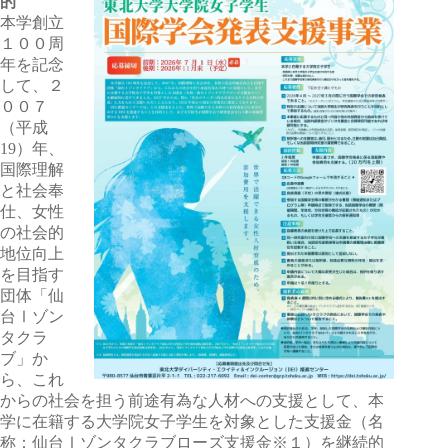
的
本学創立
１００周
年を記念
して、２
００７
（平成
19）年、
国際理解
と社会奉
仕、女性
の社会的
地位向上
を目指す
団体「仙
台Ⅰゾン
タクラ
ブ」か
ら、これ
からの社会を担う前途有為な人材への支援として、本
学に在籍する大学院女子学生を対象とした支援金（名
称：仙台Ⅰゾンタクラブローズ支援金※１）を継続的