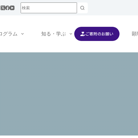
ご寄附のお願い
ログラム
知る・学ぶ
交流する
顕