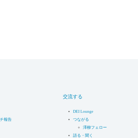
交流する
DEI Lounge
ーチ報告
つながる
澤柳フェロー
語る・聞く