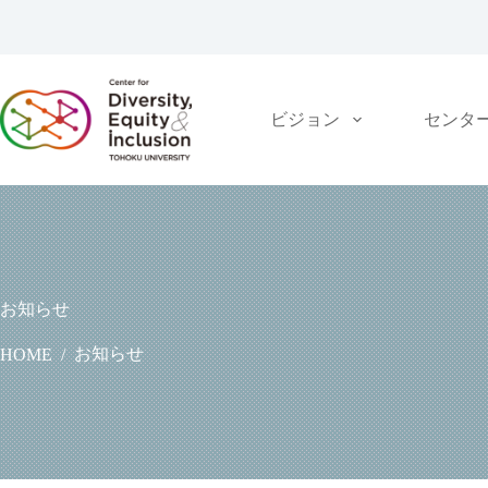
コ
ン
テ
ン
ツ
ビジョン
センタ
へ
ス
キ
ッ
プ
お知らせ
お知らせ
HOME
/