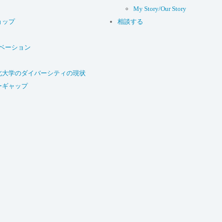
My Story/Our Story
ョップ
相談する
ベーション
北大学のダイバーシティの現状
ーギャップ