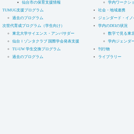
仙台市の保育支援情報
学内ワークシ
TUMUG支援プログラム
社会・地域連携
過去のプログラム
ジェンダード・イノ
次世代育成プログラム（学生向け）
学内のDEIの状況
東北大学サイエンス・アンバサダー
数字で見る東
仙台Ｉゾンタクラブ 国際学会発表支援
学内ジェンダ
TU-UW 学生交換プログラム
刊行物
過去のプログラム
ライブラリー