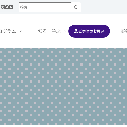
ご寄附のお願い
ログラム
知る・学ぶ
交流する
顕