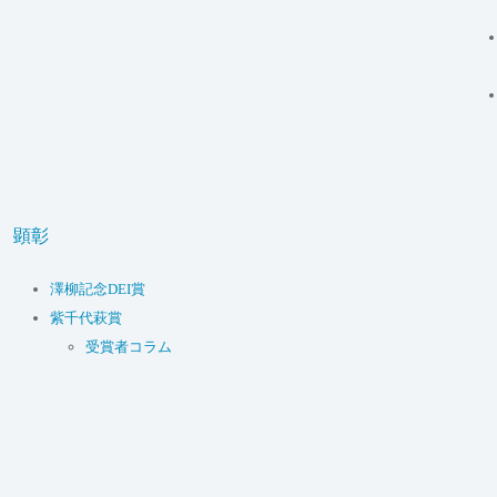
顕彰
澤柳記念DEI賞
紫千代萩賞
受賞者コラム