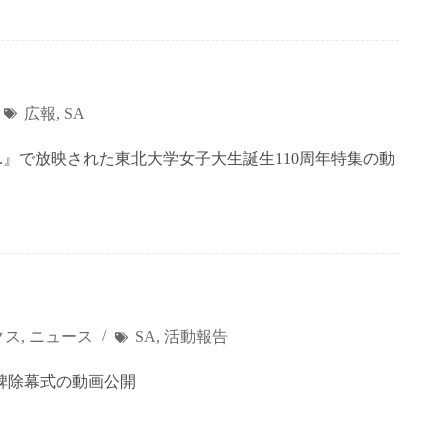
広報
,
SA
ery.』で放映された東北大学女子大生誕生110周年特集の動
クス
,
ニュース
SA
,
活動報告
碑除幕式の動画公開