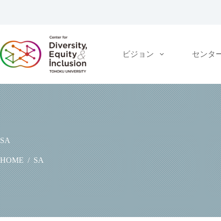
コ
ン
テ
ン
ツ
ビジョン
センタ
へ
ス
キ
ッ
プ
SA
HOME
/
SA