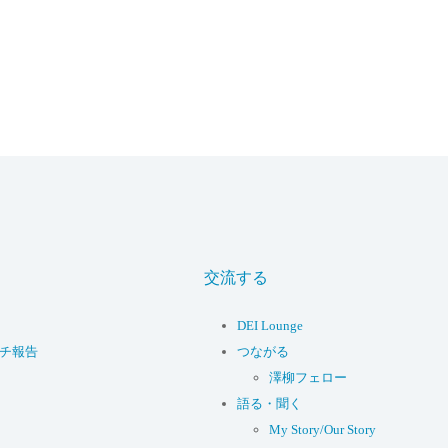
交流する
DEI Lounge
ーチ報告
つながる
澤柳フェロー
語る・聞く
My Story/Our Story