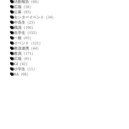
活動報告
（66）
広報
（58）
公募
（95）
センターイベント
（34）
中高生
（23）
職員
（106）
在学生
（152）
一般
（65）
イベント
（121）
教員連携
（44）
教員
（171）
広報
（81）
GI
（42）
小学生
（11）
SA
（68）