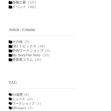
各種公募
（121）
イベント
（162）
Article / Column
その他
（3）
DEI トピックス
（10）
学内ワークショップ
（5）
My Story/Our Story
（13）
受賞者コラム
（41）
TAG
SA連携
（8）
ニュース
（23）
ワークショップ
（1）
DEI topics
（5）