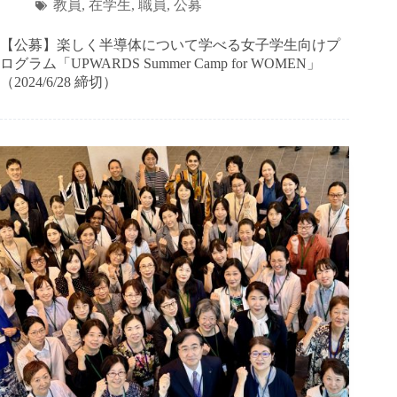
教員
,
在学生
,
職員
,
公募
【公募】楽しく半導体について学べる女子学生向けプ
ログラム「UPWARDS Summer Camp for WOMEN」
（2024/6/28 締切）