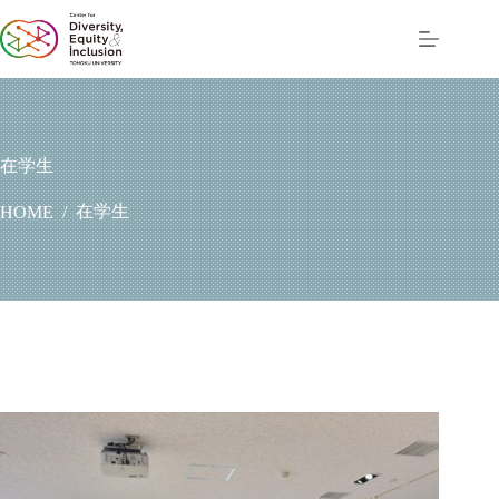
コ
ン
テ
ン
ツ
へ
ス
在学生
キ
ッ
在学生
HOME
/
プ