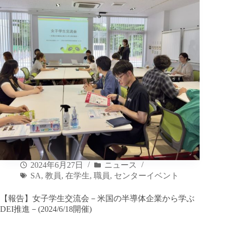
2024年6月27日
ニュース
SA
,
教員
,
在学生
,
職員
,
センターイベント
【報告】女子学生交流会－米国の半導体企業から学ぶ
DEI推進－(2024/6/18開催)