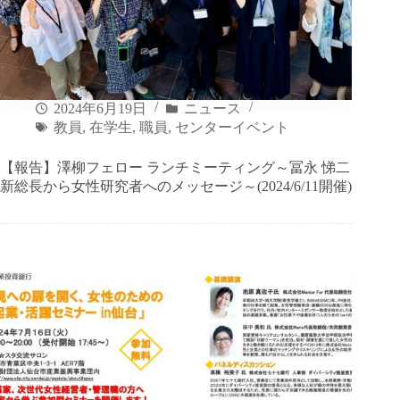
2024年6月19日
ニュース
教員
,
在学生
,
職員
,
センターイベント
【報告】澤柳フェロー ランチミーティング～冨永 悌二
新総長から女性研究者へのメッセージ～(2024/6/11開催)