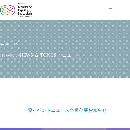
コ
ン
テ
ン
ツ
へ
ス
ニュース
キ
ッ
NEWS ＆ TOPICS
ニュース
HOME
/
/
プ
一覧
イベント
ニュース
各種公募
お知らせ