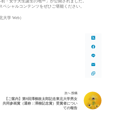
本初・女子大生誕生の地ー」が公開されました。
？スペシャルコンテンツをぜひご堪能ください。
北大学 Web）
次へ
投稿
【ご案内】第9回澤柳政太郎記念東北大学男女
共同参画賞（通称：澤柳記念賞）受賞者につい
ての報告