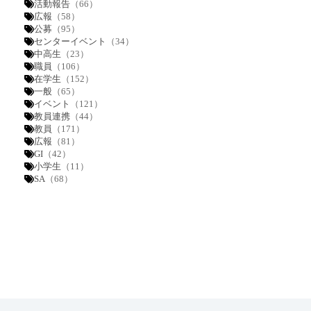
活動報告
（66）
広報
（58）
公募
（95）
センターイベント
（34）
中高生
（23）
職員
（106）
在学生
（152）
一般
（65）
イベント
（121）
教員連携
（44）
教員
（171）
広報
（81）
GI
（42）
小学生
（11）
SA
（68）