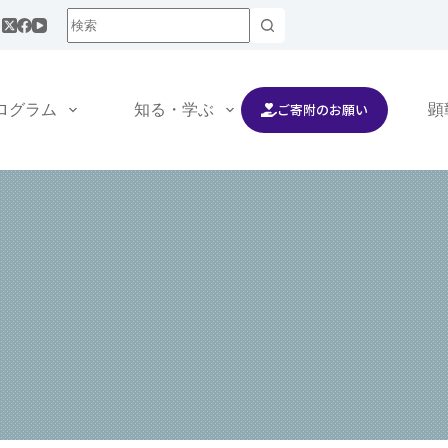
ご寄附のお願い
ログラム
知る・学ぶ
交流する
顕