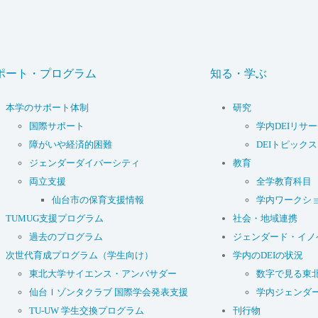
ポート・プログラム
知る・学ぶ
本学のサポート体制
研究
国際サポート
学内DEIリサ
障がいや経済的困難
DEIトピックス
ジェンダーダイバーシティ
教育
両立支援
全学教育科目
仙台市の保育支援情報
学内ワークシ
TUMUG支援プログラム
社会・地域連携
過去のプログラム
ジェンダード・イノ
次世代育成プログラム（学生向け）
学内のDEIの状況
東北大学サイエンス・アンバサダー
数字で見る東
仙台Ｉゾンタクラブ 国際学会発表支援
学内ジェンダ
TU-UW 学生交換プログラム
刊行物