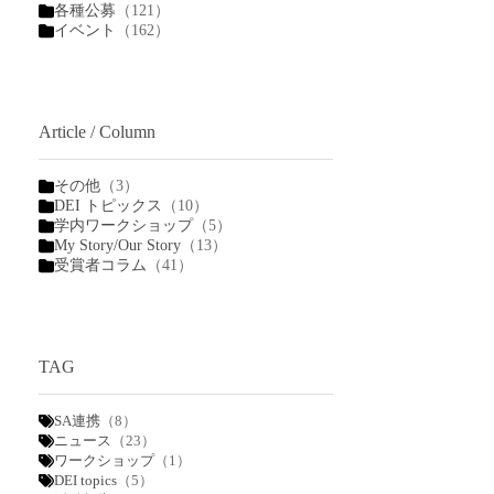
各種公募
（121）
イベント
（162）
Article / Column
その他
（3）
DEI トピックス
（10）
学内ワークショップ
（5）
My Story/Our Story
（13）
受賞者コラム
（41）
TAG
SA連携
（8）
ニュース
（23）
ワークショップ
（1）
DEI topics
（5）