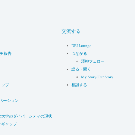
交流する
DEI Lounge
ーチ報告
つながる
澤柳フェロー
語る・聞く
My Story/Our Story
ョップ
相談する
ベーション
北大学のダイバーシティの現状
ーギャップ