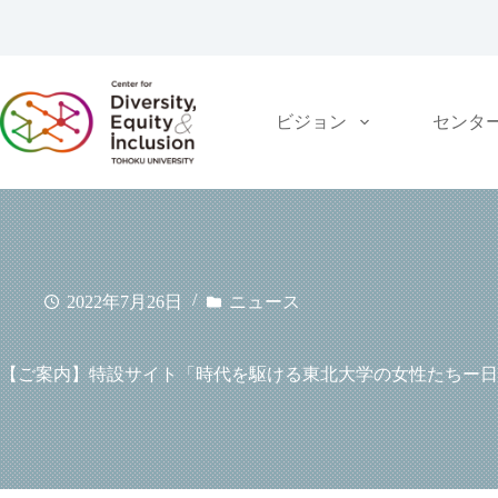
コ
ン
テ
ン
ツ
ビジョン
センタ
へ
ス
キ
ッ
プ
2022年7月26日
ニュース
【ご案内】特設サイト「時代を駆ける東北大学の女性たちー日