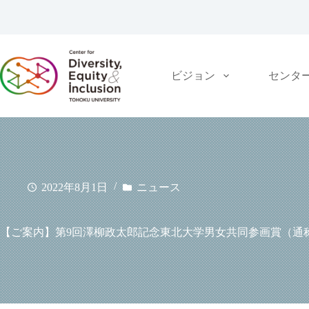
コ
ン
テ
ン
ツ
ビジョン
センタ
へ
ス
キ
ッ
プ
2022年8月1日
ニュース
【ご案内】第9回澤柳政太郎記念東北大学男女共同参画賞（通