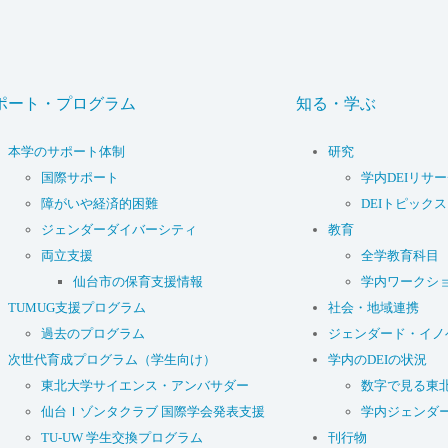
ポート・プログラム
知る・学ぶ
本学のサポート体制
研究
国際サポート
学内DEIリサ
障がいや経済的困難
DEIトピックス
ジェンダーダイバーシティ
教育
両立支援
全学教育科目
仙台市の保育支援情報
学内ワークシ
TUMUG支援プログラム
社会・地域連携
過去のプログラム
ジェンダード・イノ
次世代育成プログラム（学生向け）
学内のDEIの状況
東北大学サイエンス・アンバサダー
数字で見る東
仙台Ｉゾンタクラブ 国際学会発表支援
学内ジェンダ
TU-UW 学生交換プログラム
刊行物