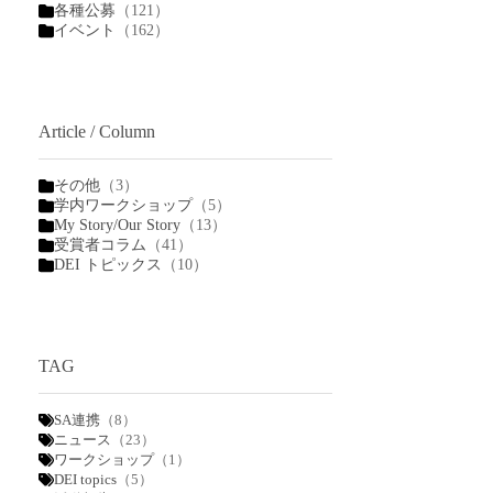
各種公募
（121）
イベント
（162）
Article / Column
その他
（3）
学内ワークショップ
（5）
My Story/Our Story
（13）
受賞者コラム
（41）
DEI トピックス
（10）
TAG
SA連携
（8）
ニュース
（23）
ワークショップ
（1）
DEI topics
（5）