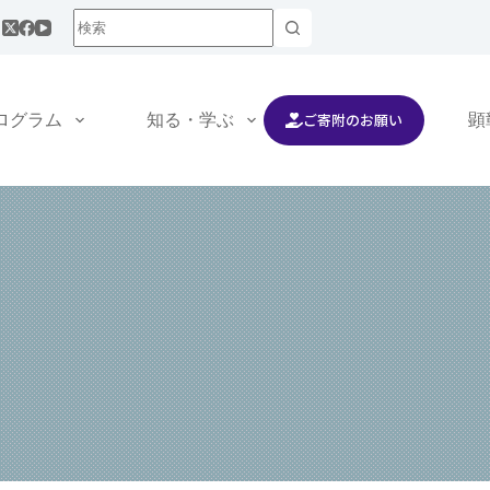
ご寄附のお願い
ログラム
知る・学ぶ
交流する
顕