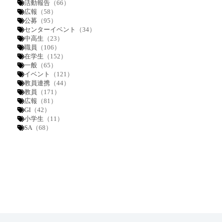
活動報告
（66）
広報
（58）
公募
（95）
センターイベント
（34）
中高生
（23）
職員
（106）
在学生
（152）
一般
（65）
イベント
（121）
教員連携
（44）
教員
（171）
広報
（81）
GI
（42）
小学生
（11）
SA
（68）