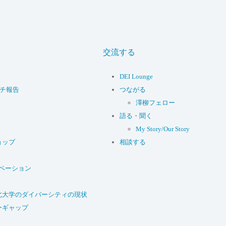
交流する
DEI Lounge
ーチ報告
つながる
澤柳フェロー
語る・聞く
My Story/Our Story
ョップ
相談する
ベーション
北大学のダイバーシティの現状
ーギャップ