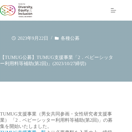
コ
ン
テ
ン
ツ
へ
2023年9月22日
各種公募
ス
キ
ッ
【TUMUG公募】TUMUG支援事業「2．ベビーシッタ
プ
ー利用料等補助(第2回)」(2023/10/27締切)
TUMUG支援事業（男女共同参画・女性研究者支援事
業） 「2．ベビーシッター利用料等補助(第2回)」の募
集を開始いたしました。