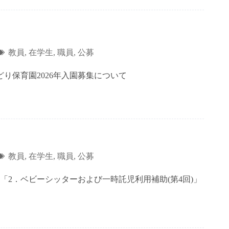
教員
,
在学生
,
職員
,
公募
り保育園2026年入園募集について
教員
,
在学生
,
職員
,
公募
ム「2．ベビーシッターおよび一時託児利用補助(第4回)」