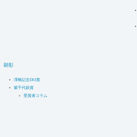
顕彰
澤柳記念DEI賞
紫千代萩賞
受賞者コラム