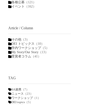
各種公募
（121）
イベント
（162）
Article / Column
その他
（3）
DEI トピックス
（10）
学内ワークショップ
（5）
My Story/Our Story
（13）
受賞者コラム
（41）
TAG
SA連携
（7）
ニュース
（23）
ワークショップ
（1）
DEI topics
（5）