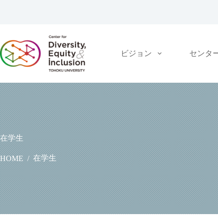
コ
ン
テ
ン
ツ
ビジョン
センタ
へ
ス
キ
ッ
プ
在学生
在学生
HOME
/