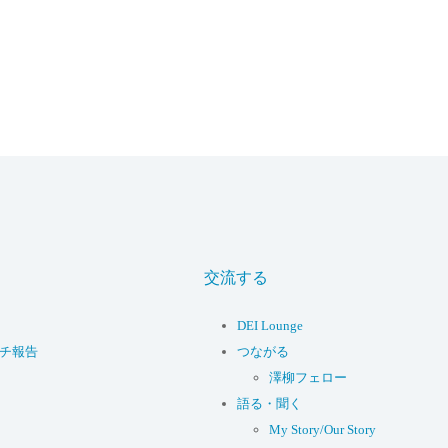
交流する
DEI Lounge
ーチ報告
つながる
澤柳フェロー
語る・聞く
My Story/Our Story