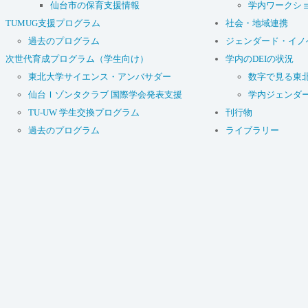
仙台市の保育支援情報
学内ワークシ
TUMUG支援プログラム
社会・地域連携
過去のプログラム
ジェンダード・イノ
次世代育成プログラム（学生向け）
学内のDEIの状況
東北大学サイエンス・アンバサダー
数字で見る東
仙台Ｉゾンタクラブ 国際学会発表支援
学内ジェンダ
TU-UW 学生交換プログラム
刊行物
過去のプログラム
ライブラリー