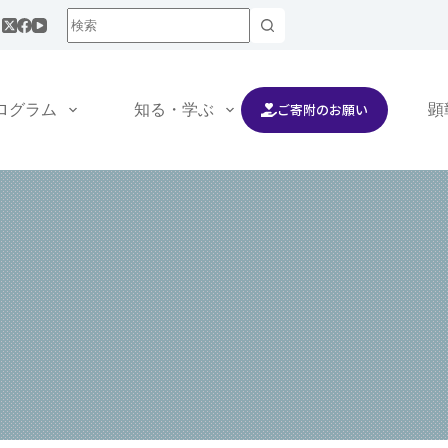
ご寄附のお願い
ログラム
知る・学ぶ
交流する
顕