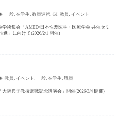
一般
,
在学生
,
教員連携
,
GI
,
教員
,
イベント
会学術集会「AMED/日本性差医学・医療学会 共催セミ
に向けて(2026/2/1 開催)
教員
,
イベント
,
一般
,
在学生
,
職員
典子教授退職記念講演会」開催(2026/3/4 開催)