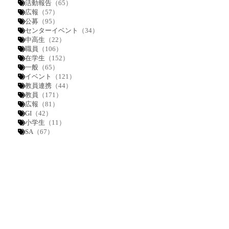
活動報告
（65）
広報
（57）
公募
（95）
センターイベント
（34）
中高生
（22）
職員
（106）
在学生
（152）
一般
（65）
イベント
（121）
教員連携
（44）
教員
（171）
広報
（81）
GI
（42）
小学生
（11）
SA
（67）